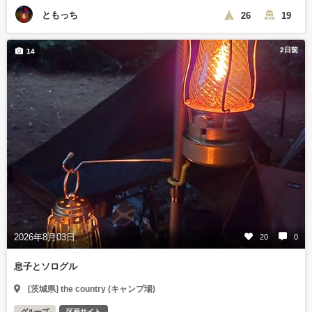
ともっち
26
19
2日前
14
2026年8月03日
20
0
息子とソログル
[茨城県] the country (キャンプ場)
グループ
区画サイト