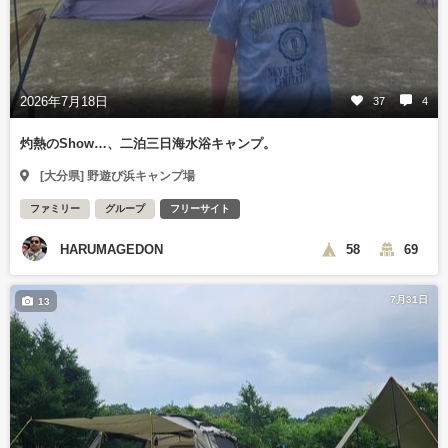
2026年7月18日
37
4
灼熱のShow…、二泊三日海水浴キャンプ。
[大分県] 野遊び浜キャンプ場
ファミリー
グループ
フリーサイト
HARUMAGEDON
58
69
7月31日
13