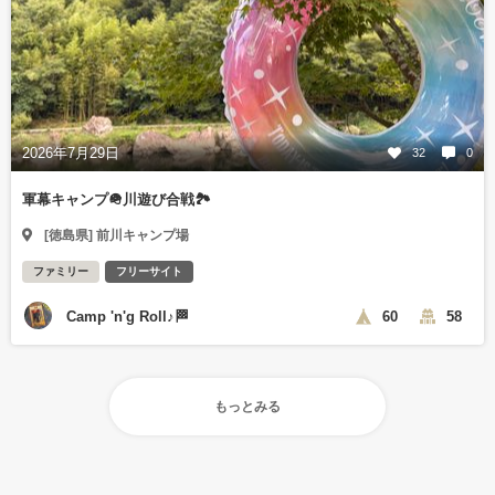
2026年7月29日
32
0
軍幕キャンプ🪖川遊び合戦🏞️
[徳島県] 前川キャンプ場
ファミリー
フリーサイト
Camp 'n'g Roll♪🏁
60
58
もっとみる