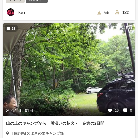
ke-n
66
122
2日前
23
2026年8月01日
16
0
山の上のキャンプから、川沿いの花火へ 充実の2日間
[長野県] のよさの里キャンプ場