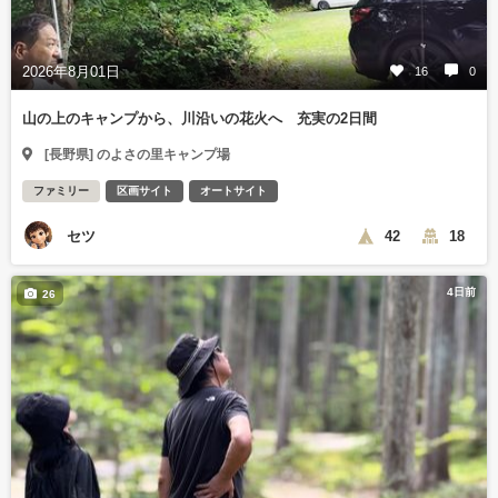
2026年8月01日
16
0
山の上のキャンプから、川沿いの花火へ 充実の2日間
[長野県] のよさの里キャンプ場
ファミリー
区画サイト
オートサイト
セツ
42
18
4日前
26