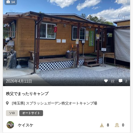
4月12日
14
2026年4月11日
22
2
秩父でまったりキャンプ
[埼玉県] スプラッシュガーデン秩父オートキャンプ場
ソロ
オートサイト
ケイスケ
8
0