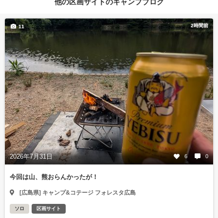
他の区画サイトのキャンプブログ
2時間前
11
2026年7月31日
6
0
今回は山、熊おらんかったが！
[広島県] キャンプ&コテージ フォレスタ広島
ソロ
区画サイト