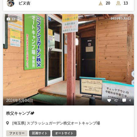
ビヌ吉
20
13
2024年5月5日
32
2024年5月04日
42
4
秩父キャンプ🏕️
[埼玉県] スプラッシュガーデン秩父オートキャンプ場
ファミリー
区画サイト
オートサイト