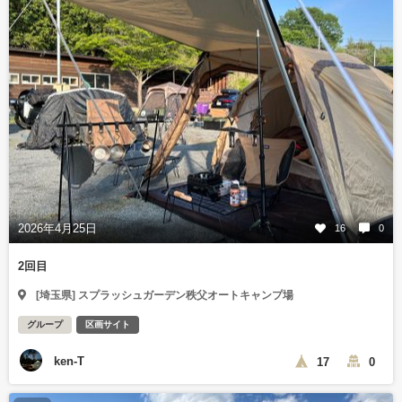
2026年4月25日
16
0
2回目
[埼玉県] スプラッシュガーデン秩父オートキャンプ場
グループ
区画サイト
ken-T
17
0