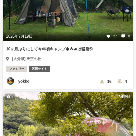
2026年7月19日
27
0
10ヶ月ぶりにして今年初キャンプ🎄⛺🚙は猛暑💦
[大分県] 天空の杜
ファミリー
区画サイト
yokko
16
4
7月29日
9