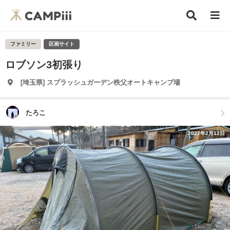
ファミリー
区画サイト
ロブソン3初張り
[埼玉県] スプラッシュガーデン秩父オートキャンプ場
たろこ
2022年2月12日