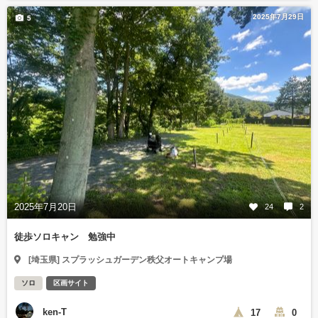
2025年7月29日
5
2025年7月20日
24
2
徒歩ソロキャン 勉強中
[埼玉県] スプラッシュガーデン秩父オートキャンプ場
ソロ
区画サイト
ken-T
17
0