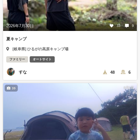
2026年7月30日
33
9
夏キャンプ
[岐阜県] ひるがの高原キャンプ場
ファミリー
オートサイト
すな
48
6
8月1日
39