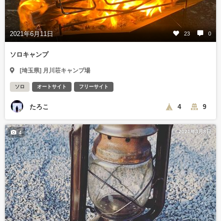
2021年6月11日
23
0
ソロキャンプ
[埼玉県] 月川荘キャンプ場
ソロ
オートサイト
フリーサイト
たろこ
4
9
2021年3月8日
4