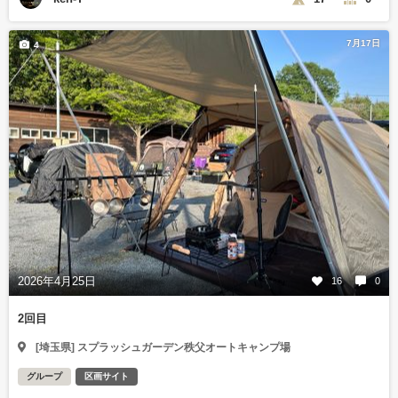
7月17日
4
2026年4月25日
16
0
2回目
[埼玉県] スプラッシュガーデン秩父オートキャンプ場
グループ
区画サイト