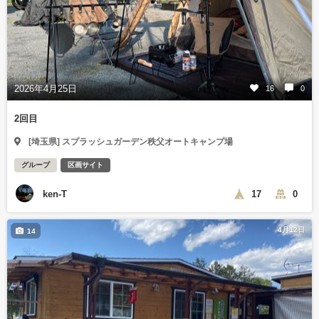
2026年4月25日
16
0
2回目
[埼玉県] スプラッシュガーデン秩父オートキャンプ場
グループ
区画サイト
ken-T
17
0
4月12日
14