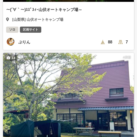
～(´∀｀～)ｽｽﾞｽｨｰ山伏オートキャンプ場～
[山梨県] 山伏オートキャンプ場
ソロ
区画サイト
ぷりん
88
7
4日前
14