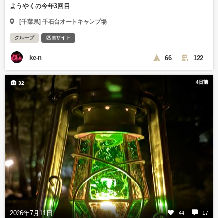
ようやくの今年3回目
[千葉県] 千石台オートキャンプ場
グループ
区画サイト
ke-n
66
122
4日前
32
2026年7月11日
44
17