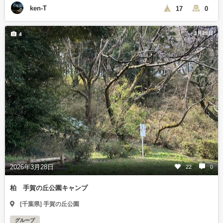
ken-T
17
0
3月29日
4
2026年3月28日
22
0
柏 手賀の丘公園キャンプ
[千葉県] 手賀の丘公園
グループ