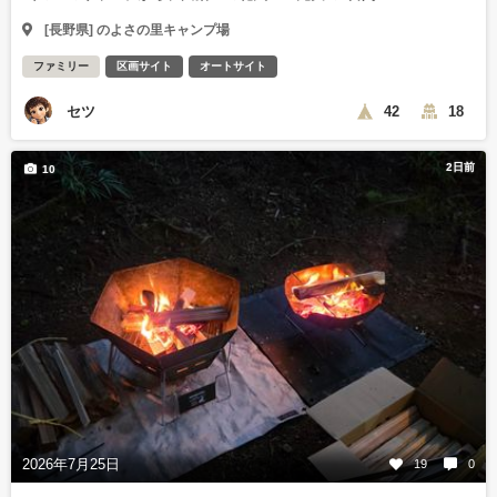
[長野県] のよさの里キャンプ場
ファミリー
区画サイト
オートサイト
セツ
42
18
2日前
10
2026年7月25日
19
0