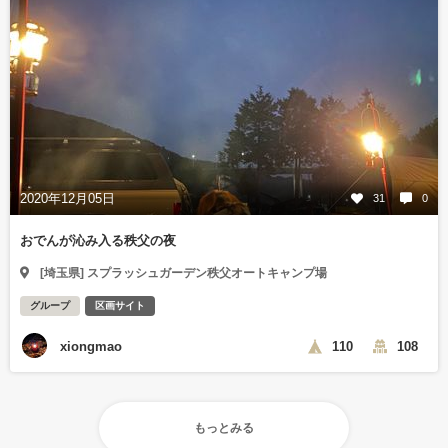
2020年12月05日
31
0
おでんが沁み入る秩父の夜
[埼玉県] スプラッシュガーデン秩父オートキャンプ場
グループ
区画サイト
xiongmao
110
108
もっとみる