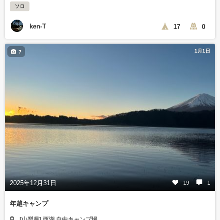
ソロ
ken-T
17
0
1月1日
7
2025年12月31日
19
1
年越キャンプ
[山梨県] 西湖 自由キャンプ場