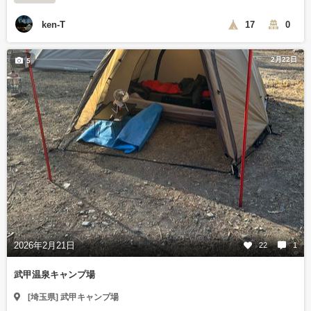
ken-T
17
0
2月22日
5
2026年2月21日
22
1
武甲温泉キャンプ場
[埼玉県] 武甲キャンプ場