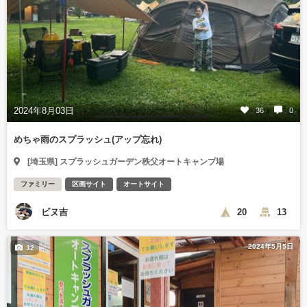
2024年8月03日
36
0
めちゃ雨のスプラッシュ(アップ忘れ)
[埼玉県] スプラッシュガーデン秩父オートキャンプ場
ファミリー
区画サイト
オートサイト
ビヌ吉
20
13
2024年5月5日
32