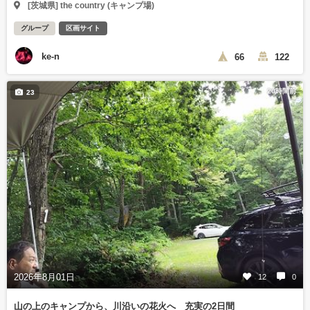
[茨城県] the country (キャンプ場)
グループ
区画サイト
ke-n
66
122
20時間前
23
2026年8月01日
12
0
山の上のキャンプから、川沿いの花火へ 充実の2日間