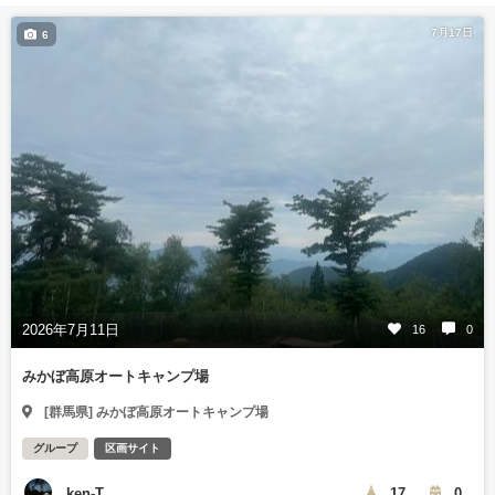
7月17日
6
2026年7月11日
16
0
みかぼ高原オートキャンプ場
[群馬県] みかぼ高原オートキャンプ場
グループ
区画サイト
ken-T
17
0