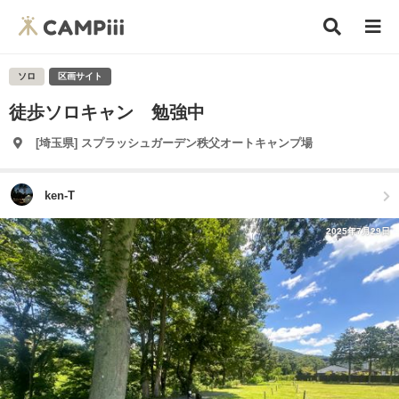
ソロ
区画サイト
徒歩ソロキャン 勉強中
[埼玉県] スプラッシュガーデン秩父オートキャンプ場
ken-T
2025年7月29日