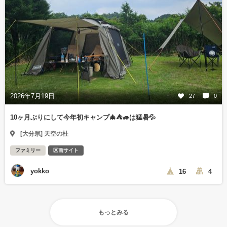
2026年7月19日
27
0
10ヶ月ぶりにして今年初キャンプ🎄⛺🚙は猛暑💦
[大分県] 天空の杜
ファミリー
区画サイト
yokko
16
4
もっとみる