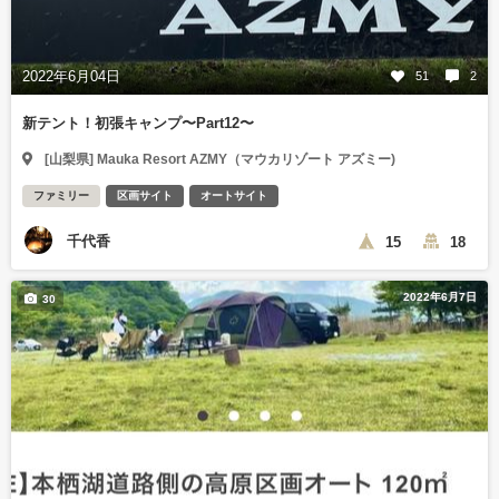
2022年6月04日
51
2
新テント！初張キャンプ〜Part12〜
[山梨県] Mauka Resort AZMY（マウカリゾート アズミー)
ファミリー
区画サイト
オートサイト
千代香
15
18
2022年6月7日
30