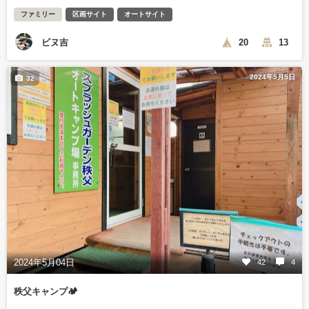
ファミリー
区画サイト
オートサイト
ビヌ吉
20
13
2024年5月5日
32
2024年5月04日
42
4
秩父キャンプ🏕️