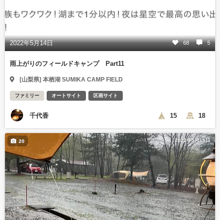
2022年5月14日
68
5
雨上がりのフィールドキャンプ Part11
[山梨県] 本栖湖 SUMIKA CAMP FIELD
ファミリー
オートサイト
区画サイト
千代香
15
18
2022年5月15日
20