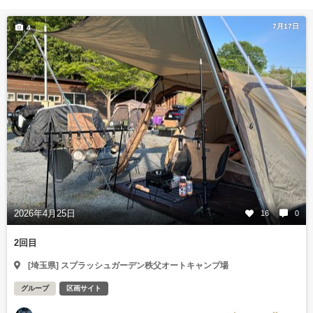
7月17日
4
2026年4月25日
16
0
2回目
[埼玉県] スプラッシュガーデン秩父オートキャンプ場
グループ
区画サイト