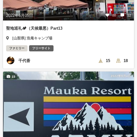
2022年6月05日
88
12
聖地巡礼🏕（天候最悪）Part13
[山梨県] 浩庵キャンプ場
ファミリー
フリーサイト
千代香
15
18
2022年9月4日
15