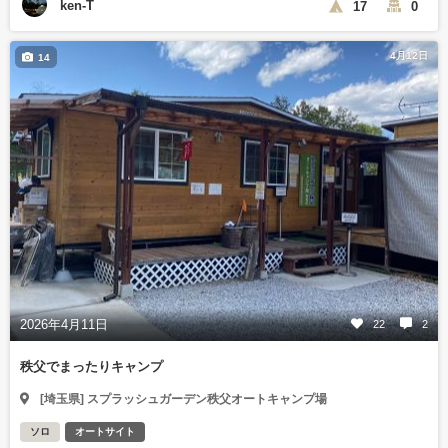
ken-T
17
0
4月12日
14
2026年4月11日
22
2
秩父でまったりキャンプ
[埼玉県] スプラッシュガーデン秩父オートキャンプ場
ソロ
オートサイト