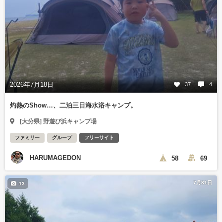
2026年7月18日
37
4
灼熱のShow…、二泊三日海水浴キャンプ。
[大分県] 野遊び浜キャンプ場
ファミリー
グループ
フリーサイト
HARUMAGEDON
58
69
7月31日
13