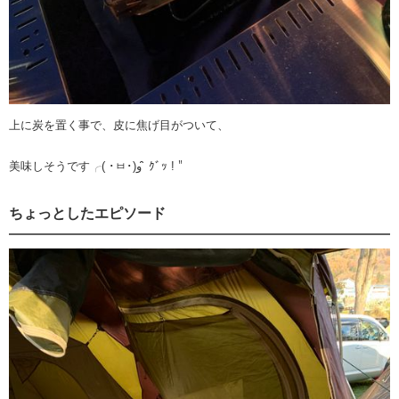
上に炭を置く事で、皮に焦げ目がついて、
美味しそうです╭( ･ㅂ･)و ̑̑ ｸﾞｯ !＂
ちょっとしたエピソード