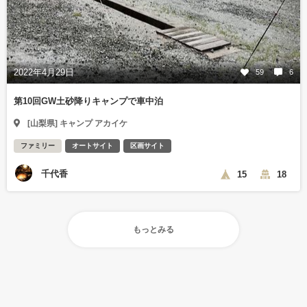
2022年4月29日
59
6
第10回GW土砂降りキャンプで車中泊
[山梨県] キャンプ アカイケ
ファミリー
オートサイト
区画サイト
千代香
15
18
もっとみる