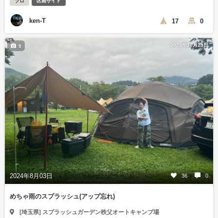
ソロ
区画サイト
ken-T
17
0
2024年10月29日
9
2024年8月03日
36
0
めちゃ雨のスプラッシュ(アップ忘れ)
[埼玉県] スプラッシュガーデン秩父オートキャンプ場