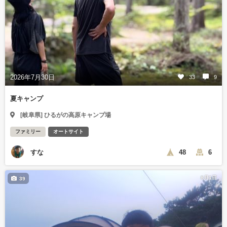
2026年7月30日
33
9
夏キャンプ
[岐阜県] ひるがの高原キャンプ場
ファミリー
オートサイト
すな
48
6
8月1日
39