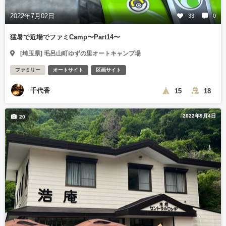
2022年7月02日
33
0
猛暑で近場でファミCamp〜Part14〜
[埼玉県] 毛呂山町ゆずの里オートキャンプ場
ファミリー
オートサイト
区画サイト
千代香
15
18
2022年9月4日
20