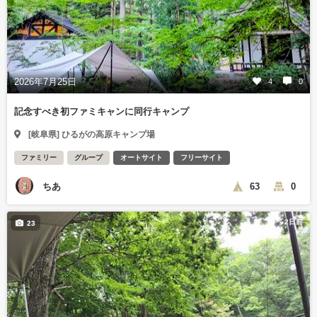
2026年7月25日
4
0
記念すべき初ファミキャンに同行キャンプ
[岐阜県] ひるがの高原キャンプ場
ファミリー
グループ
オートサイト
フリーサイト
ちあ
63
0
2日前
23