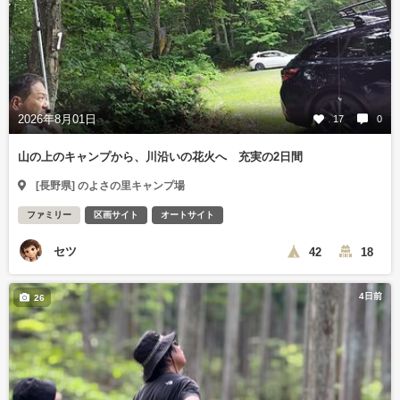
2026年8月01日
17
0
山の上のキャンプから、川沿いの花火へ 充実の2日間
[長野県] のよさの里キャンプ場
ファミリー
区画サイト
オートサイト
セツ
42
18
4日前
26