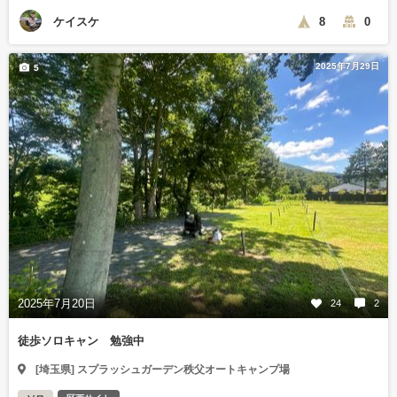
ケイスケ
8
0
2025年7月29日
5
2025年7月20日
24
2
徒歩ソロキャン 勉強中
[埼玉県] スプラッシュガーデン秩父オートキャンプ場