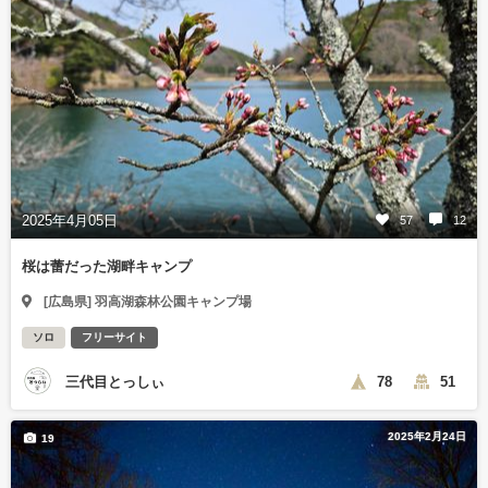
2025年4月05日
57
12
桜は蕾だった湖畔キャンプ
[広島県] 羽高湖森林公園キャンプ場
ソロ
フリーサイト
三代目とっしぃ
78
51
2025年2月24日
19