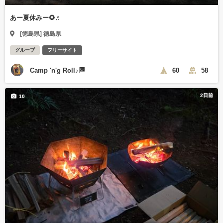
あー夏休みー🌻♬
[徳島県] 徳島県
グループ
フリーサイト
Camp 'n'g Roll♪🏁
60
58
2日前
10