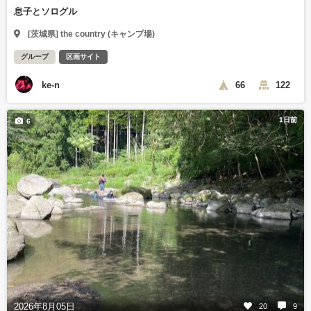
息子とソログル
[茨城県] the country (キャンプ場)
グループ
区画サイト
ke-n
66
122
1日前
6
2026年8月05日
20
9