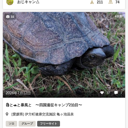
おじキャン△
211
74
4日前
32
2026年7月12日
37
7
🗿と🐢と暴風と 〜四国遠征キャンプ2泊目〜
[愛媛県] 伊方町健康交流施設 亀ヶ池温泉
ソロ
グループ
フリーサイト