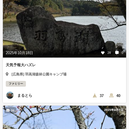
2025年10月18日
28
0
天気予報大ハズレ
[広島県] 羽高湖森林公園キャンプ場
ファミリー
まるとら
37
40
2025年4月7日
36