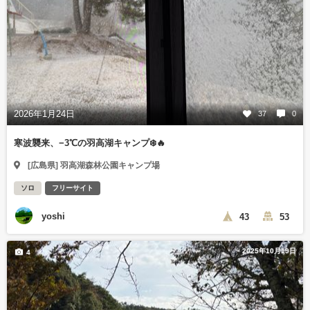
2026年1月24日
37
0
寒波襲来、−3℃の羽高湖キャンプ❄️🔥
[広島県] 羽高湖森林公園キャンプ場
ソロ
フリーサイト
yoshi
43
53
2025年10月19日
4