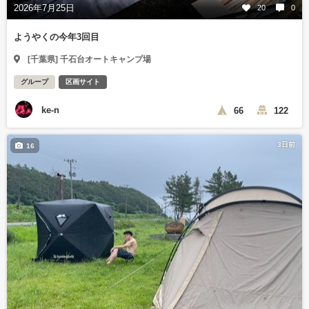
2026年7月25日
20
0
ようやくの今年3回目
[千葉県] 千石台オートキャンプ場
グループ
区画サイト
ke-n
66
122
3日前
16