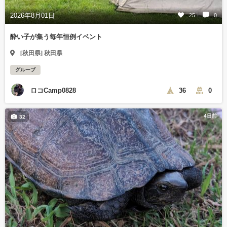
2026年8月01日
25
0
酔い子が集う毎年恒例イベント
[秋田県] 秋田県
グループ
ロコCamp0828
36
0
4日前
32