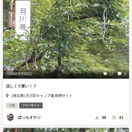
2026年8月04日
17
0
涼しくて寒い！？
[埼玉県] 月川荘キャンプ場 林間サイト
ソロ
フリーサイト
ぼっちオヤジ
98
43