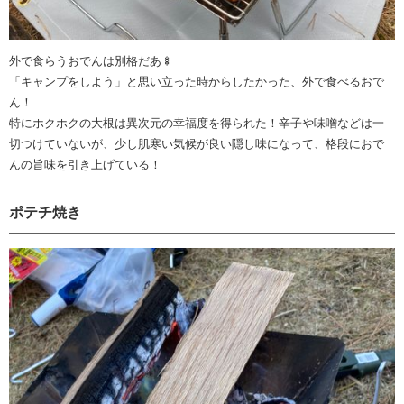
外で食らうおでんは別格だあ🍢
「キャンプをしよう」と思い立った時からしたかった、外で食べるおで
ん！
特にホクホクの大根は異次元の幸福度を得られた！辛子や味噌などは一
切つけていないが、少し肌寒い気候が良い隠し味になって、格段におで
んの旨味を引き上げている！
ポテチ焼き