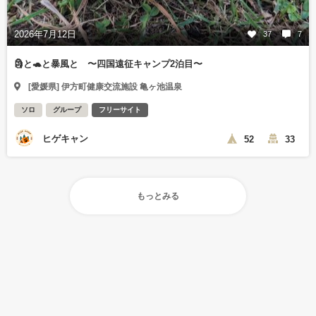
2026年7月12日
37
7
🗿と🐢と暴風と 〜四国遠征キャンプ2泊目〜
[愛媛県] 伊方町健康交流施設 亀ヶ池温泉
ソロ
グループ
フリーサイト
ヒゲキャン
52
33
もっとみる