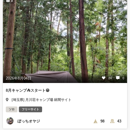
3日前
3
2026年8月04日
24
0
8月キャンプ⛺️スタート😁
[埼玉県] 月川荘キャンプ場 林間サイト
ソロ
フリーサイト
ぼっちオヤジ
98
43