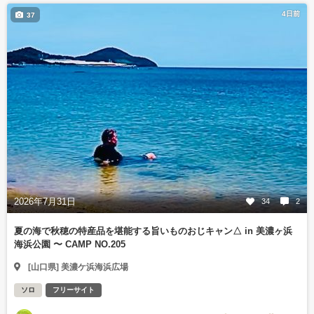
4日前
37
2026年7月31日
34
2
夏の海で秋穂の特産品を堪能する旨いものおじキャン△ in 美濃ヶ浜
海浜公園 〜 CAMP NO.205
[山口県] 美濃ケ浜海浜広場
ソロ
フリーサイト