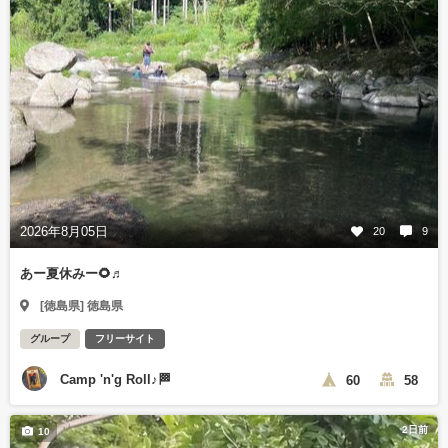
2026年8月05日
20
9
あー夏休みー🌻♬
[徳島県] 徳島県
グループ
フリーサイト
Camp 'n'g Roll♪🏁
60
58
2日前
10