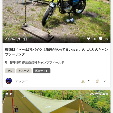
2023年5月27日
58
10
68張目／ やっぱりバイクは旅感があって良いねぇ。久しぶりのキャン
プツーリング
[静岡県] 伊豆自然村キャンプフィールド
ソロ
グループ
区画サイト
デッシー
71
12
2023年5月21日
41