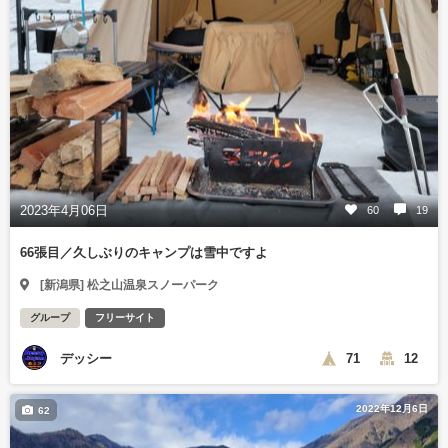
2023年4月06日
60
19
66張目／久しぶりのキャンプは雪中ですよ
[新潟県] 松之山温泉スノーパーク
グループ
フリーサイト
デッシー
71
12
2022年12月6日
62