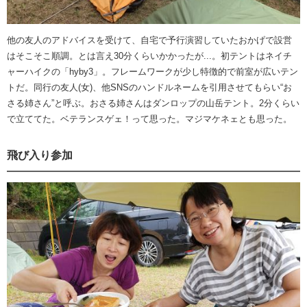
他の友人のアドバイスを受けて、自宅で予行演習していたおかげで設営
はそこそこ順調。とは言え30分くらいかかったが...。初テントはネイチ
ャーハイクの「hyby3」。フレームワークが少し特徴的で前室が広いテン
トだ。同行の友人(女)、他SNSのハンドルネームを引用させてもらい“お
さる姉さん”と呼ぶ。おさる姉さんはダンロップの山岳テント。2分くらい
で立ててた。ベテランスゲェ！って思った。マジマケネェとも思った。
飛び入り参加