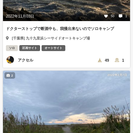
2022年11月03日
50
1
ドクターストップで断酒中も、我慢出来ないのでソロキャンプ
[千葉県] 九十九里浜シーサイドオートキャンプ場
ソロ
区画サイト
オートサイト
アクセル
49
1
2022年2月7日
2