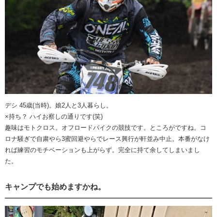
デシ 45歳(当時)。娘2人と3人暮らし。
×持ち？ ハイお察しの通りです(笑)
趣味はモトクロス。オフロードバイクの競技です。ところがですね。コ
ロナ騒ぎで自粛やら3蜜回避やらでレース興行が軒並み中止。本番がなけ
れば練習のモチベーションも上がらず。完全に持て余してしまいまし
た。
キャンプでも始めますかね。