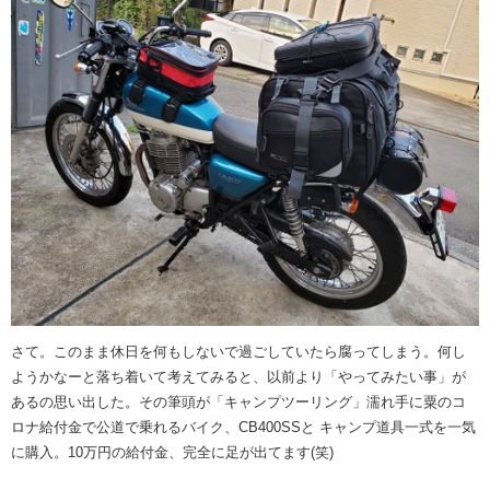
さて。このまま休日を何もしないで過ごしていたら腐ってしまう。何し
ようかなーと落ち着いて考えてみると、以前より「やってみたい事」が
あるの思い出した。その筆頭が「キャンプツーリング」濡れ手に粟のコ
ロナ給付金で公道で乗れるバイク、CB400SSと キャンプ道具一式を一気
に購入。10万円の給付金、完全に足が出てます(笑)