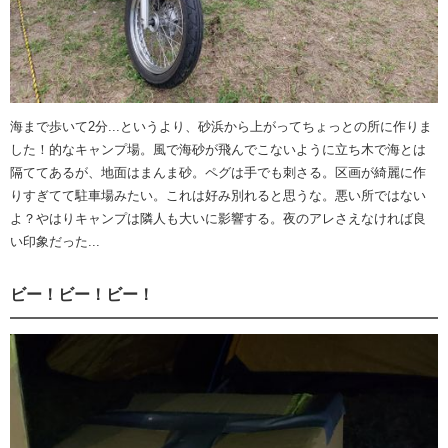
海まで歩いて2分...というより、砂浜から上がってちょっとの所に作りま
した！的なキャンプ場。風で海砂が飛んでこないように立ち木で海とは
隔ててあるが、地面はまんま砂。ペグは手でも刺さる。区画が綺麗に作
りすぎてて駐車場みたい。これは好み別れると思うな。悪い所ではない
よ？やはりキャンプは隣人も大いに影響する。夜のアレさえなければ良
い印象だった...
ビー！ビー！ビー！