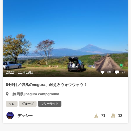
2022年11月19日
80
27
64張目／強風のnegura、耐えろウォウウォウ！
[静岡県] negura campground
ソロ
グループ
フリーサイト
デッシー
71
12