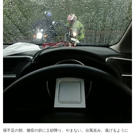
寝不足の朝、撤収の折に土砂降り。やまない。台風並み。逃げるように