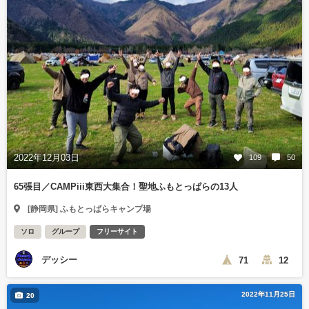
2022年12月03日
109
50
65張目／CAMPiii東西大集合！聖地ふもとっぱらの13人
[静岡県] ふもとっぱらキャンプ場
ソロ
グループ
フリーサイト
デッシー
71
12
2022年11月25日
20