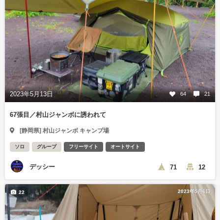
2023年5月13日
64
21
67張目／村山ジャンボに誘われて
[静岡県] 村山ジャンボ キャンプ場
ソロ
グループ
フリーサイト
オートサイト
デッシー
71
12
2023年5月6日
22