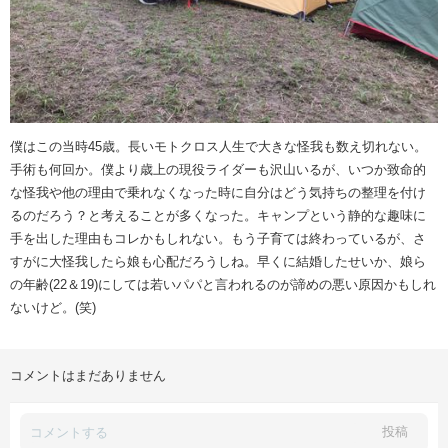
僕はこの当時45歳。長いモトクロス人生で大きな怪我も数え切れない。
手術も何回か。僕より歳上の現役ライダーも沢山いるが、いつか致命的
な怪我や他の理由で乗れなくなった時に自分はどう気持ちの整理を付け
るのだろう？と考えることが多くなった。キャンプという静的な趣味に
手を出した理由もコレかもしれない。もう子育ては終わっているが、さ
すがに大怪我したら娘も心配だろうしね。早くに結婚したせいか、娘ら
の年齢(22＆19)にしては若いパパと言われるのが諦めの悪い原因かもしれ
ないけど。(笑)
コメントはまだありません
投稿