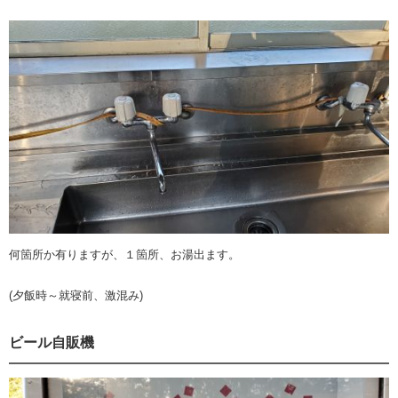
何箇所か有りますが、１箇所、お湯出ます。
(夕飯時～就寝前、激混み)
ビール自販機