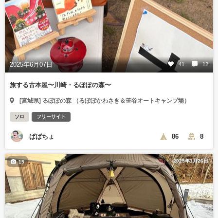
2025年6月07日
41
12
旅する古本屋〜川崎・るぽぽの森〜
[宮城県] るぽぽの森 （るぽぽかわさき＆笹谷オートキャンプ場）
ソロ
フリーサイト
ぱぱちょ
86
8
2025年1月26日
15