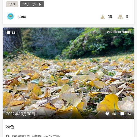
ソロ
フリーサイト
Leia
19
3
2022年10月30日
12
2022年10月30日
66
43
秋色
[宮城県] 吹上高原キャンプ場