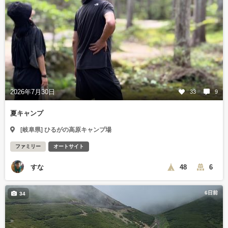
2026年7月30日
33
9
夏キャンプ
[岐阜県] ひるがの高原キャンプ場
ファミリー
オートサイト
すな
48
6
6日前
34