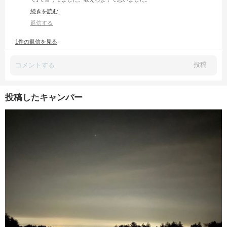
でも、それを知ってからまだ1度も使ってないので、今度使ってみようと
続きを読む
思います😊
子供たちには黙って出して反応楽しみたいと思います👍
返信する
あ、ホットサンドにおける、さけるチーズの話です💦
1件の返信を見る
投稿
投稿したキャンパー