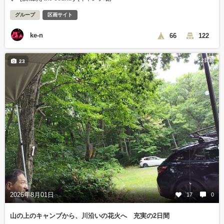
グループ
区画サイト
ke-n
66
122
2日前
23
2026年8月01日
17
0
山の上のキャンプから、川沿いの花火へ 充実の2日間