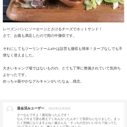
レーズンパンにソーセージとさけるチーズでホットサンド！
さて、お腹も満足したので雨の中撤収です。
それにしてもツーリンドームst+は設営も撤収も簡単！タープなしでも不
便なく使えました。
大きいキャンプ場ではないものの、とても丁寧に整備されていて気持ち
よかったです。
めっちゃ賑やかなグルキャンがいたなぁ…残念。
退会済みユーザー
2021年12月26日
そーなんですよ！最近知ったんです！
なんで今まで誰も教えてくれんかったんや！て気持ちになりました。まっ
たく別物になりますよね！嫁さんも「そっちの方がいいやろ？知ってた
で｣て言うてました。教えろよ！て思いました。