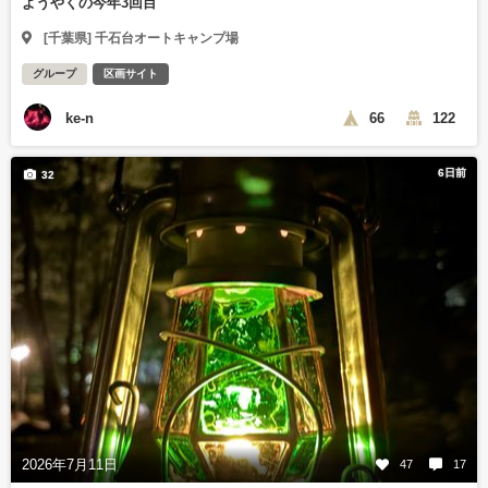
ようやくの今年3回目
[千葉県] 千石台オートキャンプ場
グループ
区画サイト
ke-n
66
122
6日前
32
2026年7月11日
47
17