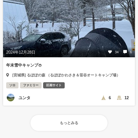
2024年12月28日
34
6
年末雪中キャンプ⛄️
[宮城県] るぽぽの森 （るぽぽかわさき＆笹谷オートキャンプ場）
ソロ
ファミリー
区画サイト
ユンタ
6
12
もっとみる