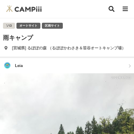
ソロ
オートサイト
区画サイト
雨キャンプ
[宮城県] るぽぽの森 （るぽぽかわさき＆笹谷オートキャンプ場）
Leia
2021年9月6日