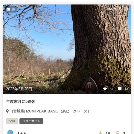
2023年3月21日
18
2023年3月20日
57
13
年度末月に5連休
[宮城県] IZUMI PEAK BASE （泉ピークベース）
ソロ
フリーサイト
Leia
19
3