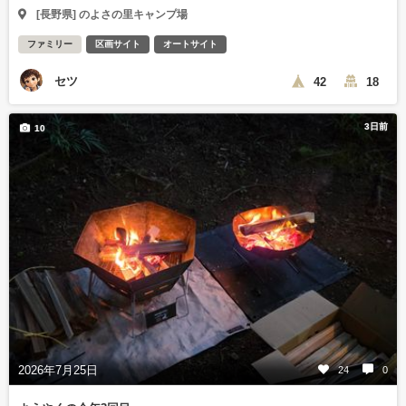
[長野県] のよさの里キャンプ場
ファミリー
区画サイト
オートサイト
セツ
42
18
3日前
10
2026年7月25日
24
0