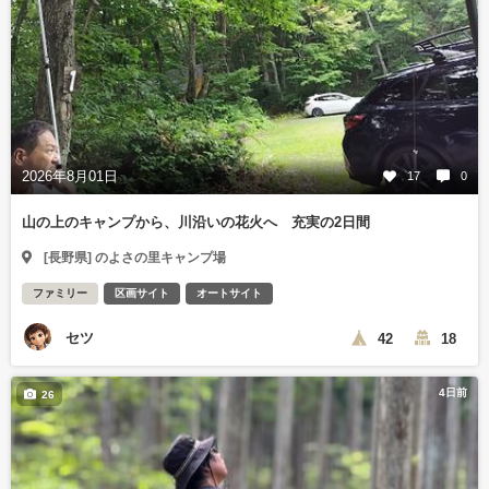
2026年8月01日
17
0
山の上のキャンプから、川沿いの花火へ 充実の2日間
[長野県] のよさの里キャンプ場
ファミリー
区画サイト
オートサイト
セツ
42
18
4日前
26