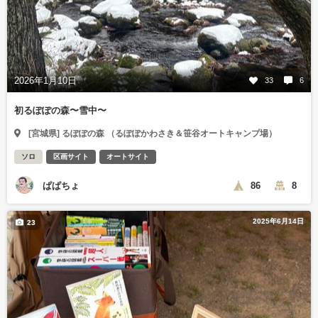
2026年1月10日
33
6
初るぽぽの森〜雪中〜
[宮城県] るぽぽの森 （るぽぽかわさき＆笹谷オートキャンプ場）
ソロ
区画サイト
オートサイト
ぱぱちょ
86
8
2025年6月14日
23