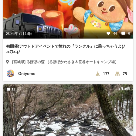
2026年7月18日
44
6
初開催❗️アウトドアイベントで憧れの『ランクル』に乗っちゃうよ(ﾉ
˶>ᗜ​<˵)ﾉ
[宮城県] るぽぽの森 （るぽぽかわさき＆笹谷オートキャンプ場）
Oniyome
137
75
1月19日
21