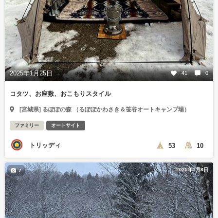
2025年1月25日
41
0
コタツ、お座敷、おこもりスタイル
[宮城県] るぽぽの森 （るぽぽかわさき＆笹谷オートキャンプ場）
ファミリー
オートサイト
トリッディ
53
10
2025年1月8日
7