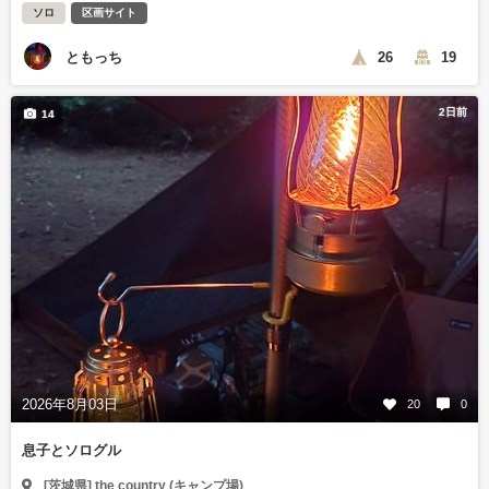
ソロ
区画サイト
ともっち
26
19
2日前
14
2026年8月03日
20
0
息子とソログル
[茨城県] the country (キャンプ場)