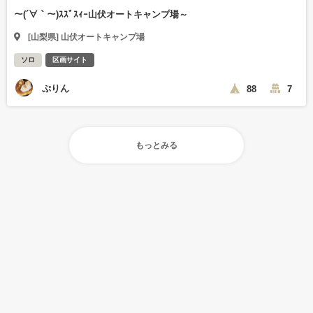
～(´∀｀～)ｽｽﾞｽｨｰ山伏オートキャンプ場～
[山梨県] 山伏オートキャンプ場
ソロ
区画サイト
ぷりん
88
7
もっとみる