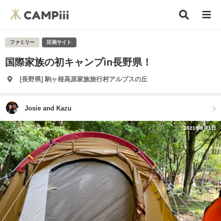
ファミリー
区画サイト
国際家族の初キャンプin長野県！
[長野県] 駒ヶ根高原家族旅行村アルプスの丘
Josie and Kazu
2021年8月1日