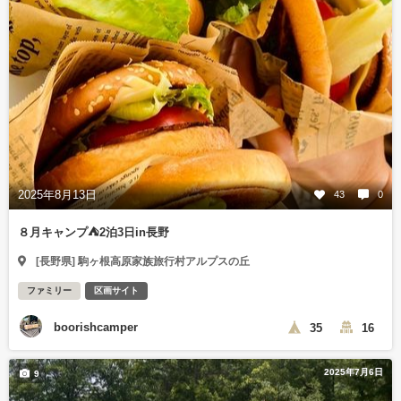
2025年8月13日
43
0
８月キャンプ⛺️2泊3日in長野
[長野県] 駒ヶ根高原家族旅行村アルプスの丘
ファミリー
区画サイト
boorishcamper
35
16
2025年7月6日
9