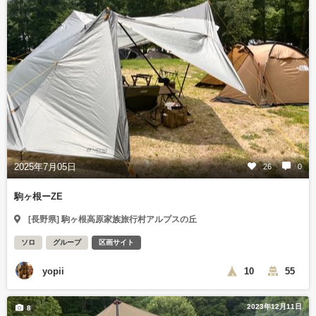
2025年7月05日
26
0
駒ヶ根ーZE
[長野県] 駒ヶ根高原家族旅行村アルプスの丘
ソロ
グループ
区画サイト
yopii
10
55
2023年12月11日
8