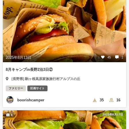
2025年8月13日
45
2
8月キャンプin長野2泊3日②
[長野県] 駒ヶ根高原家族旅行村アルプスの丘
ファミリー
区画サイト
boorishcamper
35
16
2025年8月17日
8