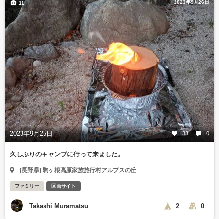
2023年9月26日
11
2023年9月25日
33
0
久しぶりのキャンプに行って来ました。
[長野県] 駒ヶ根高原家族旅行村アルプスの丘
ファミリー
区画サイト
Takashi Muramatsu
2
0