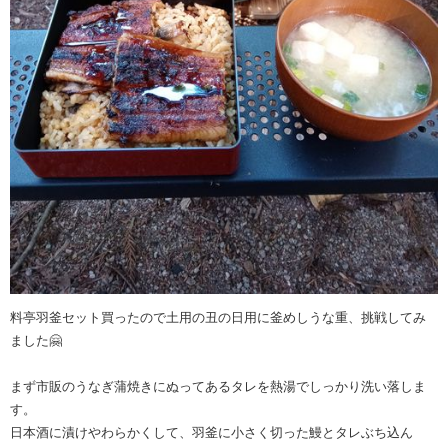
料亭羽釜セット買ったので土用の丑の日用に釜めしうな重、挑戦してみ
ました🤗
まず市販のうなぎ蒲焼きにぬってあるタレを熱湯でしっかり洗い落しま
す。
日本酒に漬けやわらかくして、羽釜に小さく切った鰻とタレぶち込ん