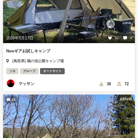
2026年5月17日
52
4
Newギアお試しキャンプ
[鳥取県] 鵜の池公園キャンプ場
ソロ
グループ
オートサイト
マッサン
38
72
4月12日
12