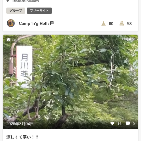
[徳島県] 徳島県
グループ
フリーサイト
Camp 'n'g Roll♪🏁
60
58
23時間前
10
2026年8月04日
14
0
涼しくて寒い！？