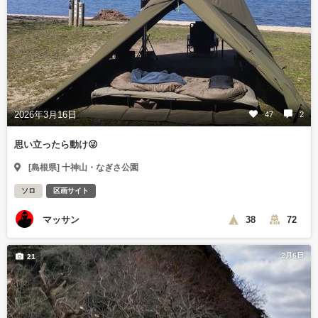
2026年3月16日
47
2
思い立ったら動け😜
[島根県] 十神山・なぎさ公園
ソロ
区画サイト
マッサン
38
72
2月6日
21