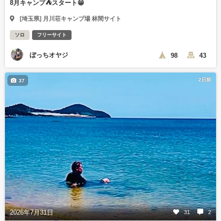
8月キャンプ⛺️スタート😁
[埼玉県] 月川荘キャンプ場 林間サイト
ソロ
フリーサイト
ぼっちオヤジ
98
43
2日前
37
2026年7月31日
31
2