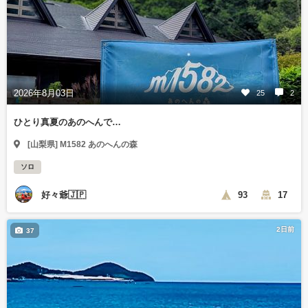
2026年8月03日
25
2
ひとり真夏のあのへんで…
[山梨県] M1582 あのへんの森
ソロ
好々爺🇯🇵
93
17
2日前
37