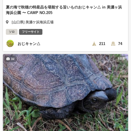
夏の海で秋穂の特産品を堪能する旨いものおじキャン△ in 美濃ヶ浜
海浜公園 〜 CAMP NO.205
[山口県] 美濃ケ浜海浜広場
ソロ
フリーサイト
おじキャン△
211
74
3日前
32