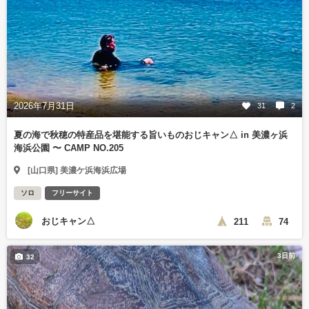
2026年7月31日
31
2
夏の海で秋穂の特産品を堪能する旨いものおじキャン△ in 美濃ヶ浜
海浜公園 〜 CAMP NO.205
[山口県] 美濃ケ浜海浜広場
ソロ
フリーサイト
おじキャン△
211
74
3日前
32