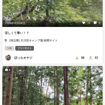
2026年8月04日
14
0
涼しくて寒い！？
[埼玉県] 月川荘キャンプ場 林間サイト
ソロ
フリーサイト
ぼっちオヤジ
98
43
1日前
3