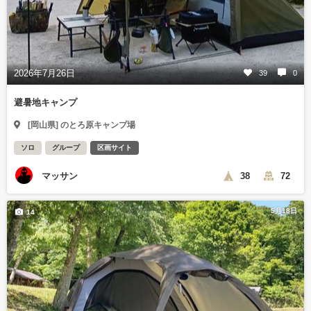
2026年7月26日
39
0
避暑地キャンプ
[岡山県] のとろ原キャンプ場
ソロ
グループ
区画サイト
マッサン
38
72
5月18日
14