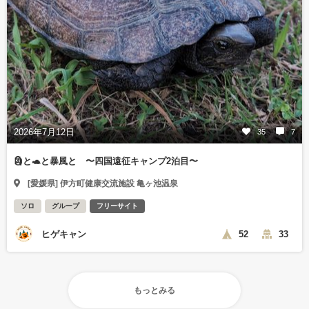
2026年7月12日
35
7
🗿と🐢と暴風と 〜四国遠征キャンプ2泊目〜
[愛媛県] 伊方町健康交流施設 亀ヶ池温泉
ソロ
グループ
フリーサイト
ヒゲキャン
52
33
もっとみる