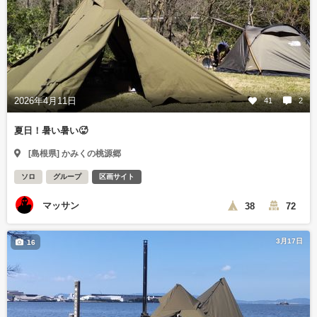
2026年4月11日
41
2
夏日！暑い暑い🥵
[島根県] かみくの桃源郷
ソロ
グループ
区画サイト
マッサン
38
72
3月17日
16