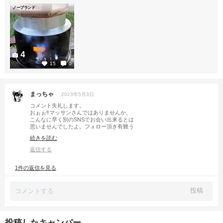
ノーブランド
4
15
0
まっちゃ
2023年5月3日
コメント失礼します。
おぉぉ‼︎マッサンさんではありませんか。
こんなに早く別のSNSでお会い出来るとは
思いませんでしたよ。フォロー頂き有難う
ございます。宜しくお願いします🙇🏻
続きを読む
鰻めちゃ美味そうです。そう言えばキャンプで
鰻って食べた事無いなぁ(^^;;
返信する
1件の返信を見る
投稿
投稿したキャンパー