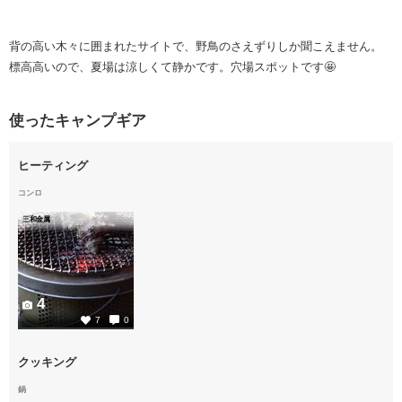
背の高い木々に囲まれたサイトで、野鳥のさえずりしか聞こえません。
標高高いので、夏場は涼しくて静かです。穴場スポットです🤩
使ったキャンプギア
ヒーティング
コンロ
三和金属
4
7
0
クッキング
鍋