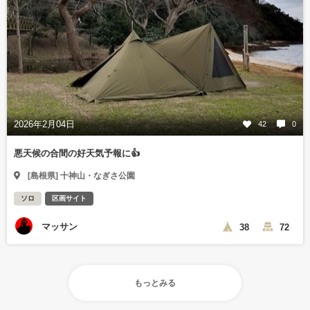
2026年2月04日
42
0
悪天候の合間の好天気予報に👍
[島根県] 十神山・なぎさ公園
ソロ
区画サイト
マッサン
38
72
もっとみる