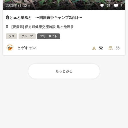
2026年7月12日
35
7
🗿と🐢と暴風と 〜四国遠征キャンプ2泊目〜
[愛媛県] 伊方町健康交流施設 亀ヶ池温泉
ソロ
グループ
フリーサイト
ヒゲキャン
52
33
もっとみる