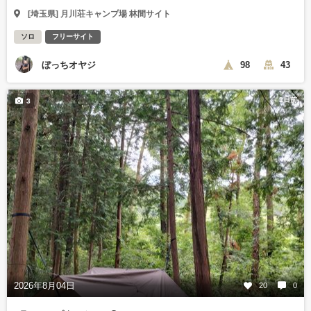
[埼玉県] 月川荘キャンプ場 林間サイト
ソロ
フリーサイト
ぼっちオヤジ
98
43
1日前
3
2026年8月04日
20
0