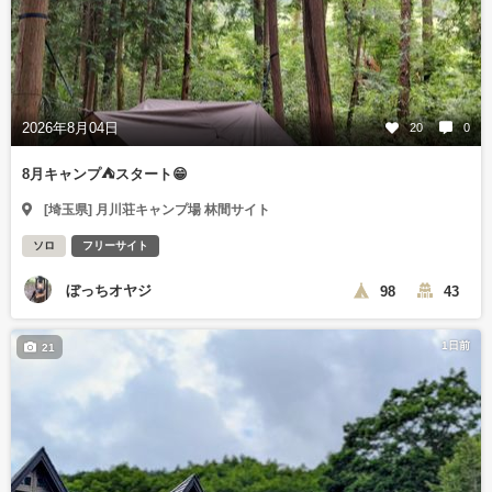
2026年8月04日
20
0
8月キャンプ⛺️スタート😁
[埼玉県] 月川荘キャンプ場 林間サイト
ソロ
フリーサイト
ぼっちオヤジ
98
43
1日前
21