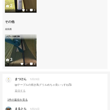
2
8
0
その他
扇風機
メディク(MEDIK
3
17
4
まつけん
5月23日
igtテーブルの焼き鳥グリルめちゃ良いっすね🥰
返信する
1件の返信を見る
まるとら
5月21日