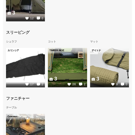
3
12
0
スリーピング
シュラフ
コット
マット
カリンシア
TIMBER RIGE
デイトナ
2
3
3
17
2
26
2
9
0
ファニチャー
テーブル
Coleman