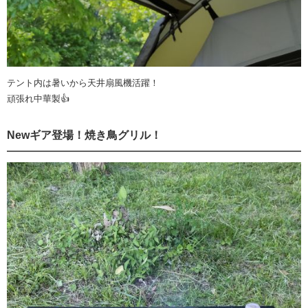
テント内は暑いから天井扇風機活躍！
頑張れ中華製👍
Newギア登場！焼き鳥グリル！