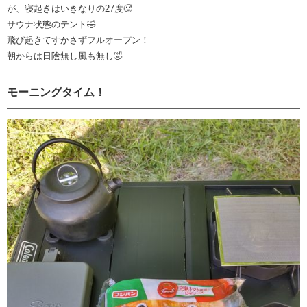
が、寝起きはいきなりの27度🥵
サウナ状態のテント🤣
飛び起きてすかさずフルオープン！
朝からは日陰無し風も無し🤣
モーニングタイム！