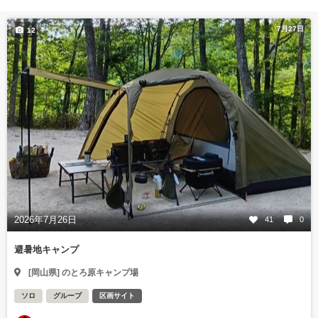
7月27日
12
2026年7月26日
41
0
避暑地キャンプ
[岡山県] のとろ原キャンプ場
ソロ
グループ
区画サイト