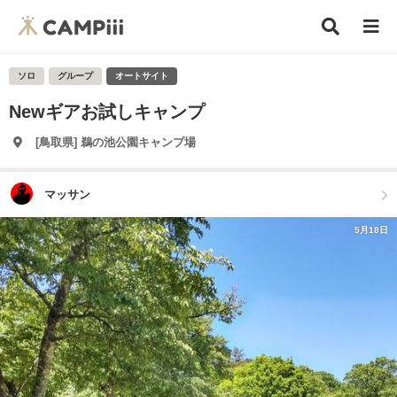
ソロ
グループ
オートサイト
Newギアお試しキャンプ
[鳥取県] 鵜の池公園キャンプ場
マッサン
5月18日