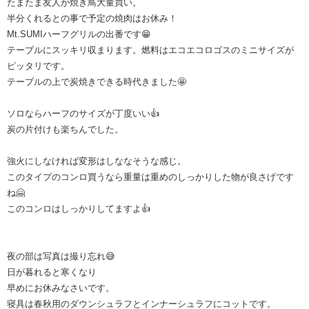
たまたま友人が焼き鳥大量買い。
半分くれるとの事で予定の焼肉はお休み！
Mt.SUMIハーフグリルの出番です😁
テーブルにスッキリ収まります。燃料はエコエコロゴスのミニサイズが
ピッタリです。
テーブルの上で炭焼きできる時代きました🤩
ソロならハーフのサイズが丁度いい👍
炭の片付けも楽ちんでした。
強火にしなければ変形はしななそうな感じ。
このタイプのコンロ買うなら重量は重めのしっかりした物が良さげです
ね🤗
このコンロはしっかりしてますよ👍
夜の部は写真は撮り忘れ😅
日が暮れると寒くなり
早めにお休みなさいです。
寝具は春秋用のダウンシュラフとインナーシュラフにコットです。