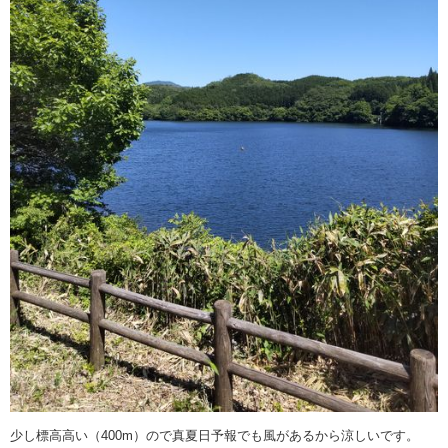
少し標高高い（400m）ので真夏日予報でも風があるから涼しいです。