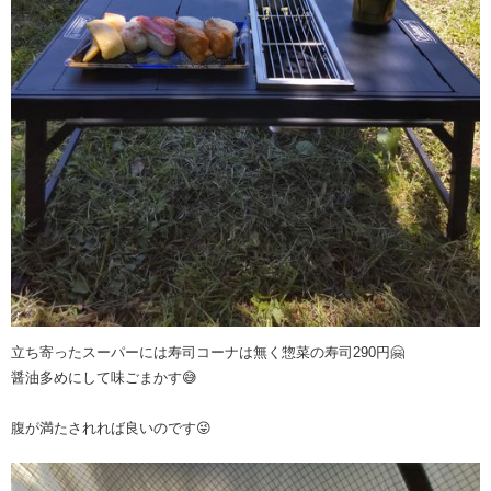
立ち寄ったスーパーには寿司コーナは無く惣菜の寿司290円🤗
醤油多めにして味ごまかす😅
腹が満たされれば良いのです😜