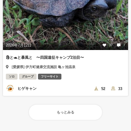
2026年7月12日
37
7
🗿と🐢と暴風と 〜四国遠征キャンプ2泊目〜
[愛媛県] 伊方町健康交流施設 亀ヶ池温泉
ソロ
グループ
フリーサイト
ヒゲキャン
52
33
もっとみる