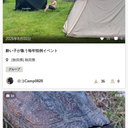
2026年8月01日
25
0
酔い子が集う毎年恒例イベント
[秋田県] 秋田県
グループ
ロコCamp0828
36
0
5日前
32