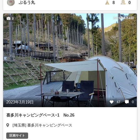
ぶるう丸
8
0
2023年4月4日
3
2023年3月19日
47
0
喜多川キャンピングベースｰ1 No.26
[埼玉県] 喜多川キャンピングベース
区画サイト