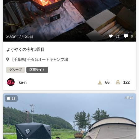
2026年7月25日
21
0
ようやくの今年3回目
[千葉県] 千石台オートキャンプ場
グループ
区画サイト
ke-n
66
122
3日前
16