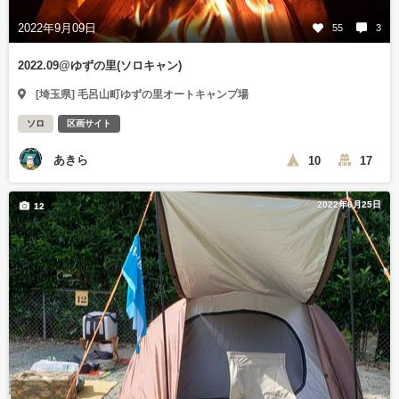
2022年9月09日
55
3
2022.09@ゆずの里(ソロキャン)
[埼玉県] 毛呂山町ゆずの里オートキャンプ場
ソロ
区画サイト
あきら
10
17
2022年6月25日
12