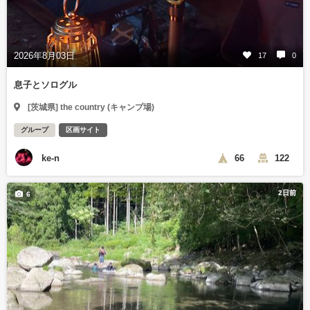
2026年8月03日
17
0
息子とソログル
[茨城県] the country (キャンプ場)
グループ
区画サイト
ke-n
66
122
2日前
6