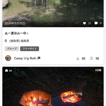
2026年8月05日
21
9
あー夏休みー🌻♬
[徳島県] 徳島県
グループ
フリーサイト
Camp 'n'g Roll♪🏁
60
58
3日前
10