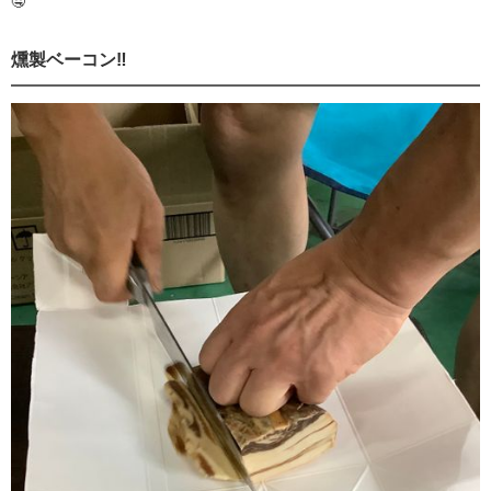
🤤
燻製ベーコン‼️