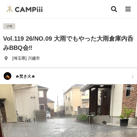
ソロ
Vol.119 26/NO.09 大雨でもやった大雨倉庫内呑
みBBQ会‼️
[埼玉県] 川越市
🔥焚き火🔥
7月5日