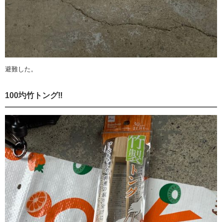
避難した。
100圴竹トング‼️