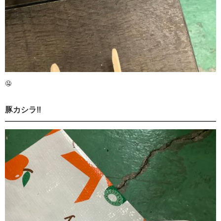
🤤
豚カシラ‼️