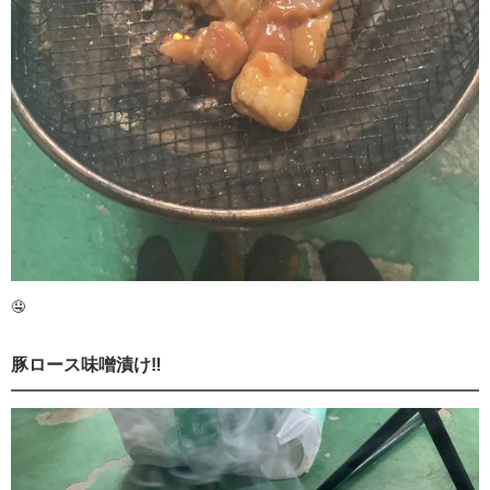
🤤
豚ロース味噌漬け‼️