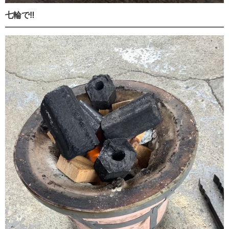
七輪で‼️