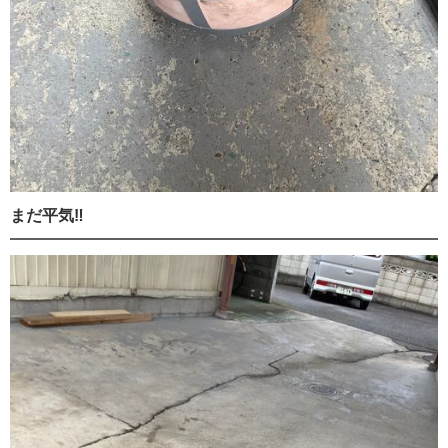
まだ平気‼️