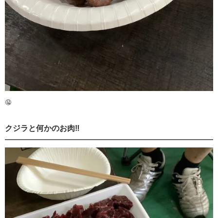
🤤
クジラと何かのお肉‼️