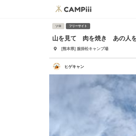
ソロ
フリーサイト
山を見て 肉を焼き あの人
[熊本県] 服掛松キャンプ場
ヒゲキャン