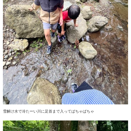
雪解け水で冷たーい川に足首まで入ってぱちゃぱちゃ