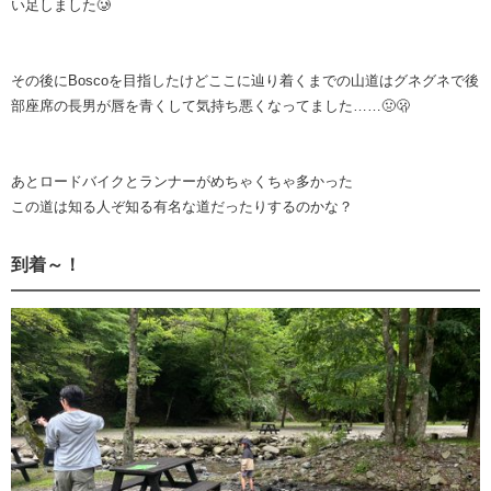
い足しました🥲
その後にBoscoを目指したけどここに辿り着くまでの山道はグネグネで後
部座席の長男が唇を青くして気持ち悪くなってました……🤢🫢
あとロードバイクとランナーがめちゃくちゃ多かった
この道は知る人ぞ知る有名な道だったりするのかな？
到着～！