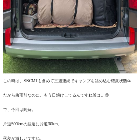
この時は、SBCMTも含めて三週連続でキャンプを詰め込む確変状態🥳
だから梅雨前なのに、もう日焼けしてるんですね僕は…😅
で、今回は阿蘇。
片道500kmの翌週に片道30km。
落差が激しいですね。