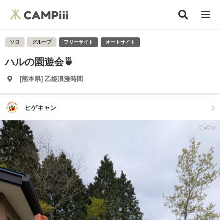
ソロ
グループ
フリーサイト
オートサイト
ハルの園遊会🍵
[熊本県] 乙姫浪漫時間
ヒゲキャン
6月6日