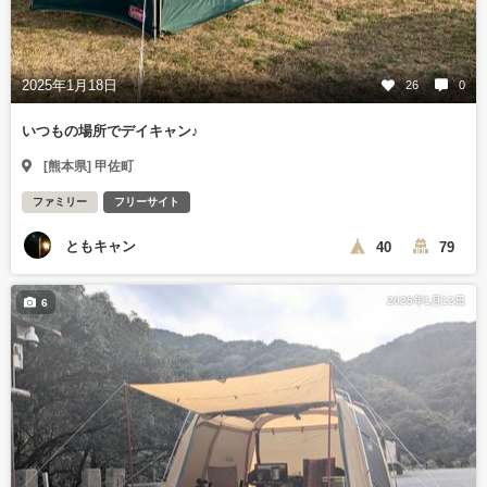
2025年1月18日
26
0
いつもの場所でデイキャン♪
[熊本県] 甲佐町
ファミリー
フリーサイト
ともキャン
40
79
2025年1月12日
6