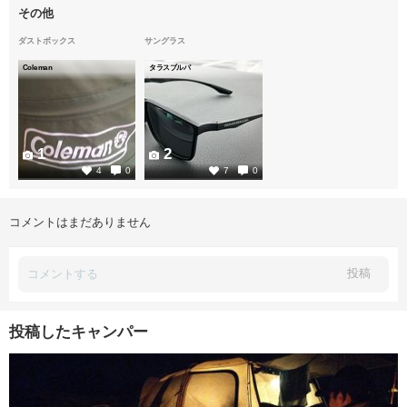
その他
ダストボックス
サングラス
Coleman
タラスブルバ
1
2
4
0
7
0
コメントはまだありません
投稿
投稿したキャンパー