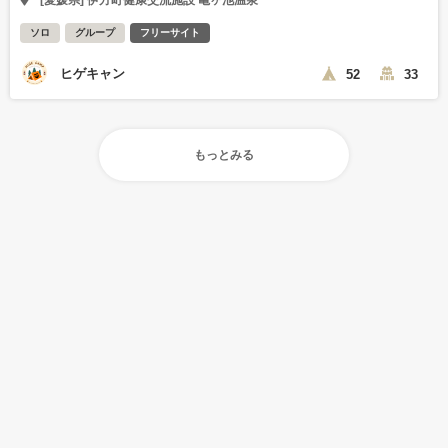
[愛媛県] 伊方町健康交流施設 亀ヶ池温泉
ソロ
グループ
フリーサイト
ヒゲキャン
52
33
もっとみる