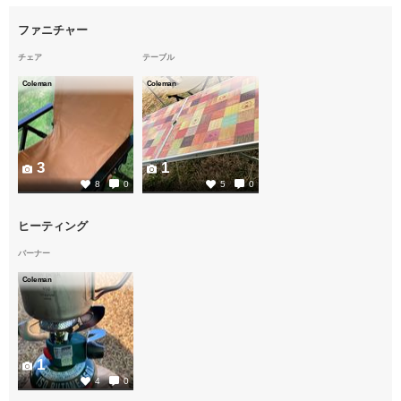
ファニチャー
チェア
テーブル
Coleman
Coleman
3
1
8
0
5
0
ヒーティング
バーナー
Coleman
1
4
0