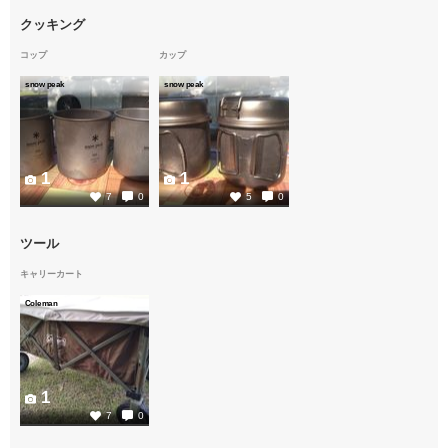
クッキング
コップ
カップ
snow peak
snow peak
1
1
7
0
5
0
ツール
キャリーカート
Coleman
1
7
0