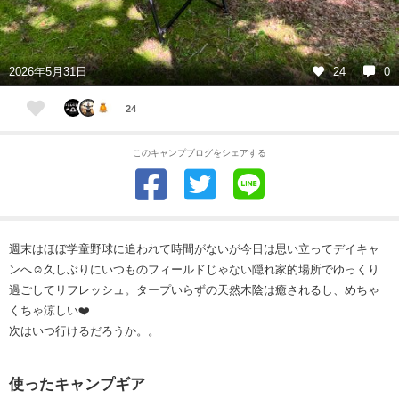
2026年5月31日
24
0
24
このキャンプブログをシェアする
週末はほぼ学童野球に追われて時間がないが今日は思い立ってデイキャ
ンへ☺️久しぶりにいつものフィールドじゃない隠れ家的場所でゆっくり
過ごしてリフレッシュ。タープいらずの天然木陰は癒されるし、めちゃ
くちゃ涼しい❤️
次はいつ行けるだろうか。。
使ったキャンプギア