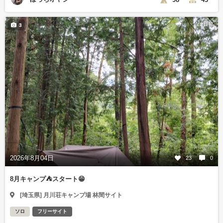
2日前
3
2026年8月04日
23
0
8月キャンプ⛺️スタート😁
[埼玉県] 月川荘キャンプ場 林間サイト
ソロ
フリーサイト