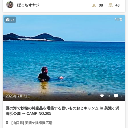
ぼっちオヤジ
98
43
3日前
37
2026年7月31日
33
2
夏の海で秋穂の特産品を堪能する旨いものおじキャン△ in 美濃ヶ浜
海浜公園 〜 CAMP NO.205
[山口県] 美濃ケ浜海浜広場