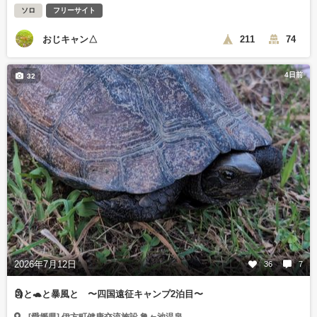
ソロ
フリーサイト
おじキャン△
211
74
4日前
32
2026年7月12日
36
7
🗿と🐢と暴風と 〜四国遠征キャンプ2泊目〜