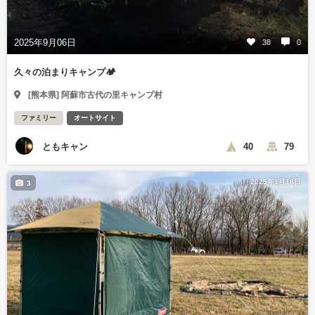
2025年9月06日
38
0
久々の泊まりキャンプ🏕️
[熊本県] 阿蘇市古代の里キャンプ村
ファミリー
オートサイト
ともキャン
40
79
2025年1月18日
3