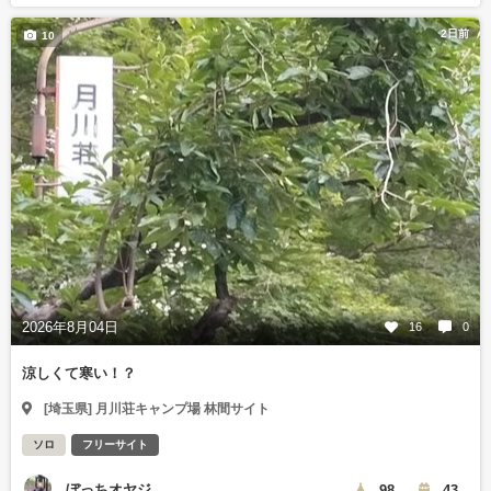
2日前
10
2026年8月04日
16
0
涼しくて寒い！？
[埼玉県] 月川荘キャンプ場 林間サイト
ソロ
フリーサイト
ぼっちオヤジ
98
43