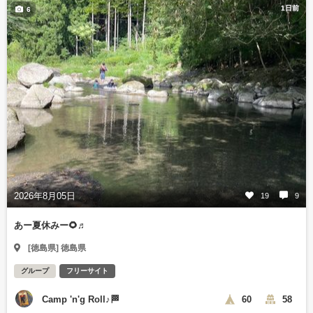
1日前
6
2026年8月05日
19
9
あー夏休みー🌻♬
[徳島県] 徳島県
グループ
フリーサイト
Camp 'n'g Roll♪🏁
60
58