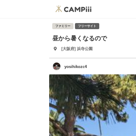
ファミリー
フリーサイト
昼から暑くなるので
[大阪府] 浜寺公園
yosihikozc4