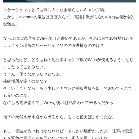
ロケーションはとても気に入った素晴らしいキャンプ場。
しかし、docomoの電波はほぼ入らず、電話も繋がらないのは結構致命的
な難点。
なっぷには管理棟にWi-Fiありと書いてあるが、それは車で10分離れたチ
ェックイン場所のリバーサイドひのの管理棟なのでは？
と思ったけど、どうも鵜の池公園キャンプ場でWi-Fiが使えるようになり
ましたってことみたい。
うーん、使えなかったけどなぁ。
接続場所が違うのかな？
そういうことなら、もう少しアナウンス的な看板を出しておいてくれて
も良いのにな。
なにしろ電波悪くて、Wi-Fiがあれば話変わって来るんだから。
地下の天然水が水道から出るから、もっと使えばよかったな。
もし、電波が良ければかなりリピートしたい場所だったが、仕事の電話
とか緊急の電話とかも届かないのは、不安で難しいかもな。