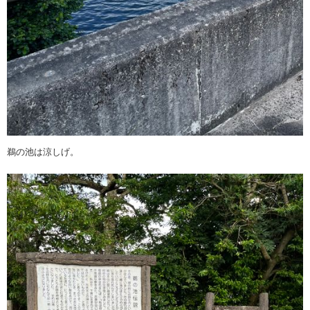
鵜の池は涼しげ。