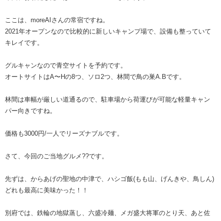
ここは、moreAIさんの常宿ですね。
2021年オープンなので比較的に新しいキャンプ場で、設備も整っていて
キレイです。
グルキャンなので青空サイトを予約です。
オートサイトはA〜Hの8つ、ソロ2つ、林間で鳥の巣A.Bです。
林間は車幅が厳しい道通るので、駐車場から荷運びが可能な軽量キャン
パー向きですね。
価格も3000円/一人でリーズナブルです。
さて、今回のご当地グルメ??です。
先ずは、からあげの聖地の中津で、ハシゴ飯(もも山、げんきや、鳥しん)
どれも最高に美味かった！！
別府では、鉄輪の地獄蒸し、六盛冷麺、メガ盛大将軍のとり天、あと佐