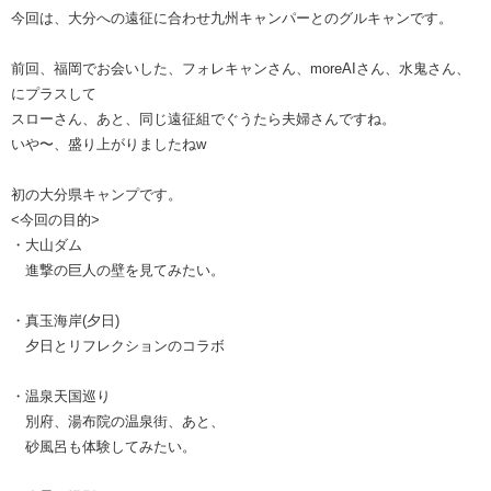
今回は、大分への遠征に合わせ九州キャンパーとのグルキャンです。
前回、福岡でお会いした、フォレキャンさん、moreAIさん、水鬼さん、
にプラスして
スローさん、あと、同じ遠征組でぐうたら夫婦さんですね。
いや〜、盛り上がりましたねw
初の大分県キャンプです。
<今回の目的>
・大山ダム
進撃の巨人の壁を見てみたい。
・真玉海岸(夕日)
夕日とリフレクションのコラボ
・温泉天国巡り
別府、湯布院の温泉街、あと、
砂風呂も体験してみたい。