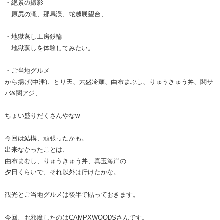
・絶景の撮影
原尻の滝、那馬渓、蛇越展望台、
・地獄蒸し工房鉄輪
地獄蒸しを体験してみたい。
・ご当地グルメ
から揚げ(中津)、とり天、六盛冷麺、由布まぶし、りゅうきゅう丼、関サ
バ&関アジ、
ちょい盛りだくさんやなw
今回は結構、頑張ったかも。
出来なかったことは、
由布まむし、りゅうきゅう丼、真玉海岸の
夕日くらいで、それ以外は行けたかな。
観光とご当地グルメは後半で貼っておきます。
今回、お邪魔したのはCAMPXWOODSさんです。