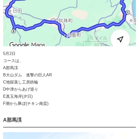
5月2日
コースは、
A那馬渓
B大山ダム 進撃の巨人AR
C地獄蒸し工房鉄輪
D中津からあげ巡り
E真玉海岸(夕日)
F潮から豚ぼ(チキン南蛮)
A那馬渓