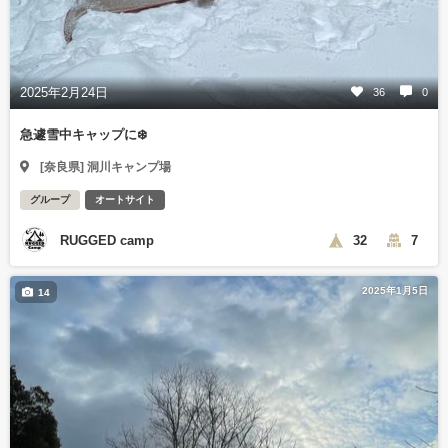
2025年2月24日
36
0
急遽雪中キャップに❄️
[奈良県] 洞川キャンプ場
グループ
オートサイト
RUGGED camp
32
7
2025年1月5日
14