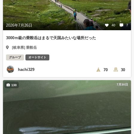
2026年7月26日
40
7
3000ｍ級の乗鞍岳はまるで天国みたいな場所だった
[岐阜県] 乗鞍岳
グループ
オートサイト
hachi329
70
30
7月30日
130