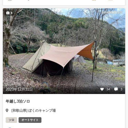
2024年1月13日
9
2023年12月31日
34
3
年越し3泊ソロ
[和歌山県] ぼくのキャンプ場
ソロ
オートサイト