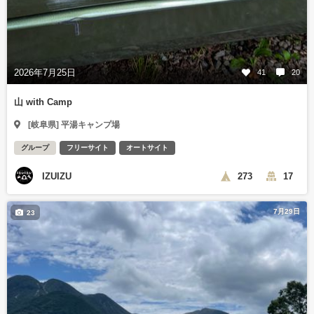
2026年7月25日
41
20
山 with Camp
[岐阜県] 平湯キャンプ場
グループ
フリーサイト
オートサイト
IZUIZU
273
17
7月29日
23