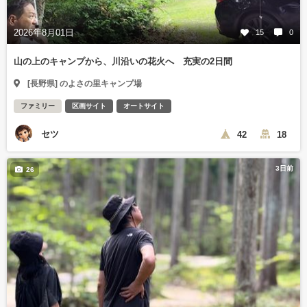
2026年8月01日
15
0
山の上のキャンプから、川沿いの花火へ 充実の2日間
[長野県] のよさの里キャンプ場
ファミリー
区画サイト
オートサイト
セツ
42
18
3日前
26