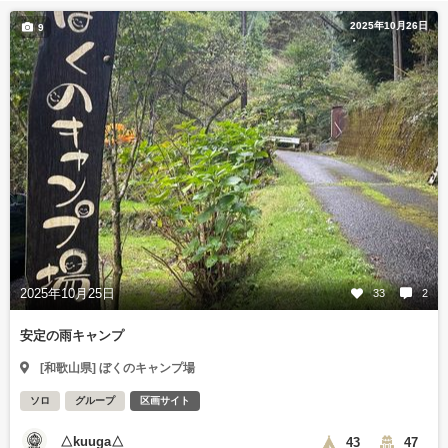
2025年10月26日
9
2025年10月25日
33
2
安定の雨キャンプ
[和歌山県] ぼくのキャンプ場
ソロ
グループ
区画サイト
△kuuga△
43
47