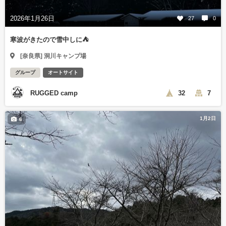
2026年1月26日
27
0
寒波がきたので雪中しに⛺️
[奈良県] 洞川キャンプ場
グループ
オートサイト
RUGGED camp
32
7
1月2日
6