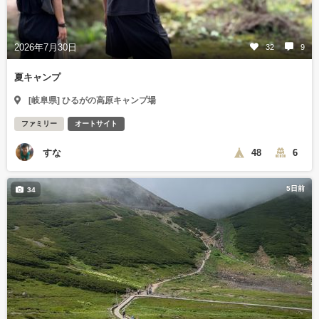
2026年7月30日
32
9
夏キャンプ
[岐阜県] ひるがの高原キャンプ場
ファミリー
オートサイト
すな
48
6
5日前
34