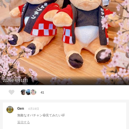
2026年4月11日
41
Gen
4月19日
無敵なオバチャン😆見てみたい🤣
返信する