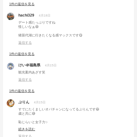
1件の返信を見る
hachi329
4月18日
デート感たっぷりですね
怪しいなぁ😆
猪苗代湖に行きたくなる感マックスです😋
返信する
1件の返信を見る
けい＠福島県
4月15日
観光案内あざす笑
返信する
1件の返信を見る
ぷりん
4月15日
すでにたくましいオバチャンになってるぷりんです😆
歳と共に😅
恥じらいと女子力✨️
鬼嫁さんに分けてもらいたいw
続きを読む
返信する