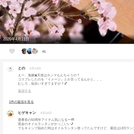
2026年4月11日
41
との
4月14日
えー、鬼嫁✖️天使はホンマもんちゃうの？
コスプレしたのを『イメージ』とか言ってるんかと。。。
むしろ，似合いすぎてますが？💕
返信する
1件の返信を見る
ヒゲキャン
4月14日
鹿番長の50周年アイテム気になるー😳
黒金のオイルランタンがかっこいい🎵
でもキャンプ始めた時はオイルランタン使ってたんですけど、最近はLEDラン