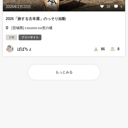
2026年2月22日
33
6
2026「旅する古本屋」のっそり始動
[宮城県] casano-va笠の場
ソロ
フリーサイト
ぱぱちょ
86
8
もっとみる