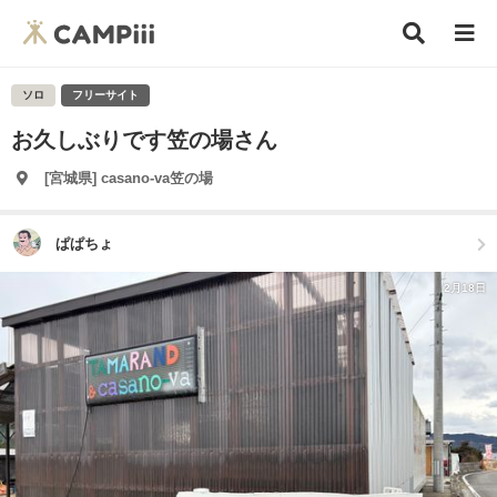
ソロ
フリーサイト
お久しぶりです笠の場さん
[宮城県] casano-va笠の場
ぱぱちょ
2月18日