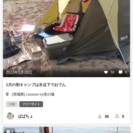
2023年1月28日
58
6
1月の初キャンプは氷点下でおでん
[宮城県] casano-va笠の場
ソロ
フリーサイト
ぱぱちょ
86
8
2023年1月8日
4