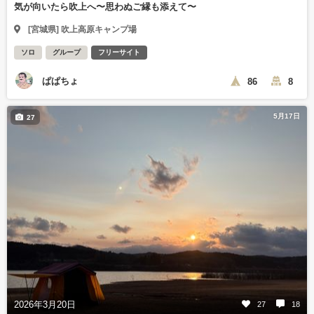
気が向いたら吹上へ〜思わぬご縁も添えて〜
[宮城県] 吹上高原キャンプ場
ソロ
グループ
フリーサイト
ぱぱちょ
86
8
5月17日
27
2026年3月20日
27
18