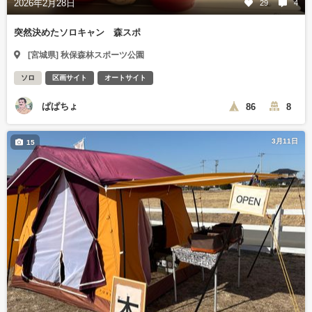
2026年2月28日
29
4
突然決めたソロキャン 森スポ
[宮城県] 秋保森林スポーツ公園
ソロ
区画サイト
オートサイト
ぱぱちょ
86
8
3月11日
15