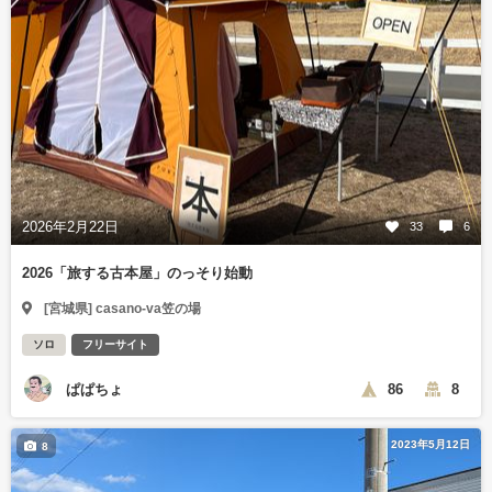
2026年2月22日
33
6
2026「旅する古本屋」のっそり始動
[宮城県] casano-va笠の場
ソロ
フリーサイト
ぱぱちょ
86
8
2023年5月12日
8