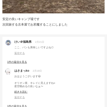
安定の良いキャンプ場です
次回旅する古本屋でお邪魔することにしました
けい＠福島県
2月21日
ここ、パンも美味しいですよね🍞
返信する
1件の返信を見る
はさまっko
2月19日
おはようございます😃
オリオン座、キレイに見えますね⭐︎
星空眺めるの良いなぁ〜
あ〜、泊まりキャンプ行きたい(๑و•̀Δ•́)و
続きを読む
返信する
1件の返信を見る