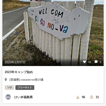
2023年1月07日
41
0
2023年キャンプ始め
[宮城県] casano-va笠の場
ソロ
フリーサイト
けい＠福島県
96
31