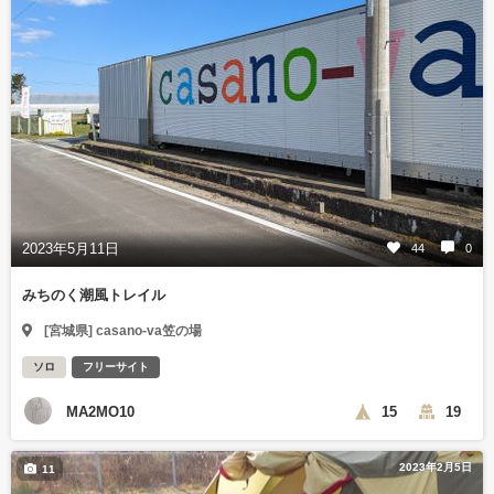
2023年5月11日
44
0
みちのく潮風トレイル
[宮城県] casano-va笠の場
ソロ
フリーサイト
MA2MO10
15
19
2023年2月5日
11