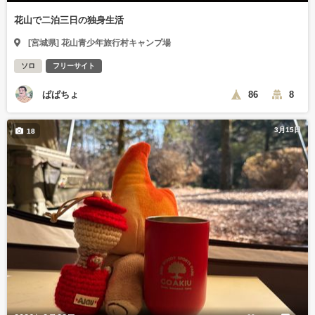
花山で二泊三日の独身生活
[宮城県] 花山青少年旅行村キャンプ場
ソロ
フリーサイト
ぱぱちょ
86
8
3月15日
18