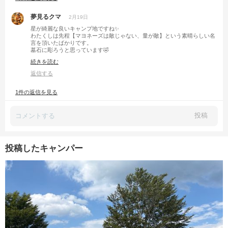
夢見るクマ
2月19日
星が綺麗な良いキャンプ地ですね✨
わたくしは先程【マヨネーズは敵じゃない、量が敵】という素晴らしい名
言を頂いたばかりです。
墓石に彫ろうと思っています🤣
なので唐揚げにももちろん付けちゃいます❤
続きを読む
返信する
1件の返信を見る
投稿
投稿したキャンパー