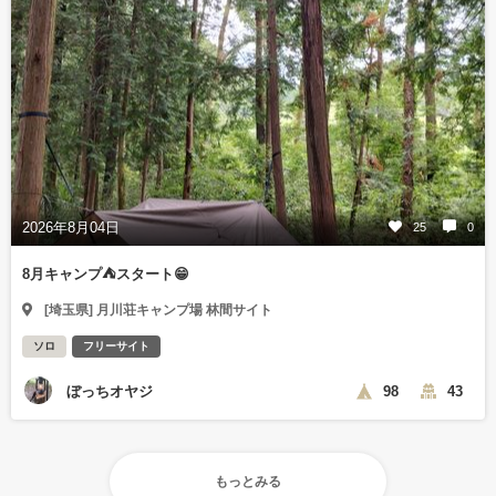
2026年8月04日
25
0
8月キャンプ⛺️スタート😁
[埼玉県] 月川荘キャンプ場 林間サイト
ソロ
フリーサイト
ぼっちオヤジ
98
43
もっとみる