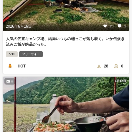
2026年6月16日
26
2
人気の笠置キャンプ場、結局いつもの端っこが落ち着く。いか缶炊き
込みご飯が絶品だった。
ソロ
フリーサイト
HOT
28
0
6月12日
8