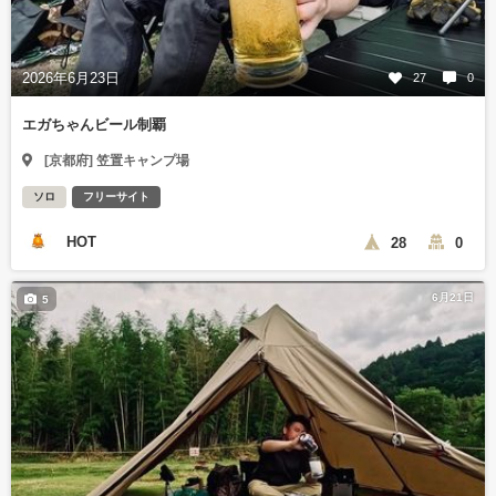
2026年6月23日
27
0
エガちゃんビール制覇
[京都府] 笠置キャンプ場
ソロ
フリーサイト
HOT
28
0
6月21日
5