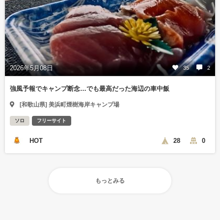
2026年5月08日
35
2
強風予報でキャンプ断念…でも最高だった海辺の車中飯
[和歌山県] 美浜町煙樹海岸キャンプ場
ソロ
フリーサイト
HOT
28
0
もっとみる