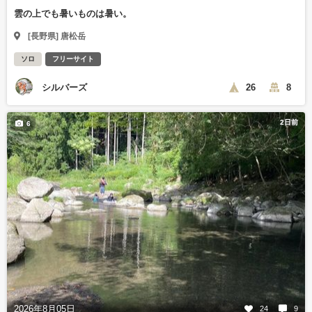
雲の上でも暑いものは暑い。
[長野県] 唐松岳
ソロ
フリーサイト
シルバーズ
26
8
2日前
6
2026年8月05日
24
9