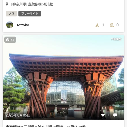
[神奈川県] 座架依橋 河川敷
ソロ
フリーサイト
tottoko
1
0
7時間前
53
2026年8月05日
7
0