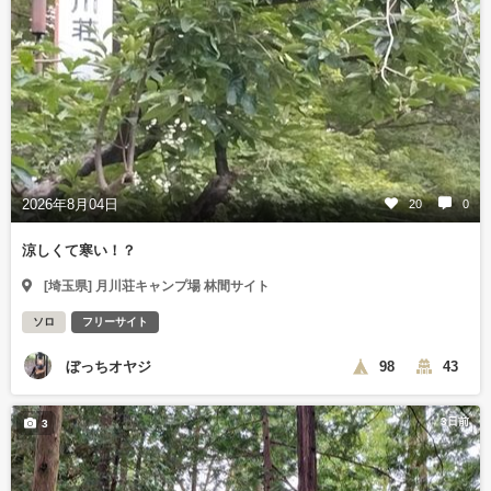
2026年8月04日
20
0
涼しくて寒い！？
[埼玉県] 月川荘キャンプ場 林間サイト
ソロ
フリーサイト
ぼっちオヤジ
98
43
3日前
3