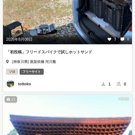
2026年8月08日
3
0
「初投稿」フリードスパイクで試しホットサンド
[神奈川県] 座架依橋 河川敷
ソロ
フリーサイト
tottoko
1
0
7時間前
53