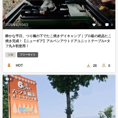
2026年6月04日
32
0
静かな平日、つり橋の下でたこ焼きデイキャンプ｜プロ級の絶品たこ
焼き完成！【ニューギア】アルペンアウトドアユニットテーブル×タ
フ丸Jr初使用！
ソロ
フリーサイト
HOT
28
0
5月31日
8