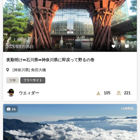
2026年8月05日
7
0
夜勤明け⇛石川県⇛神奈川県に即戻って野るの巻
[神奈川県] 角田大橋
ソロ
フリーサイト
ウエィダー
105
221
19時間前
24