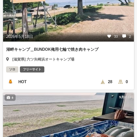
2026年5月18日
33
2
湖畔キャンプ＿BUNDOK俺用七輪で焼き肉キャンプ
[滋賀県] 六ツ矢崎浜オートキャンプ場
ソロ
フリーサイト
HOT
28
0
5月11日
8