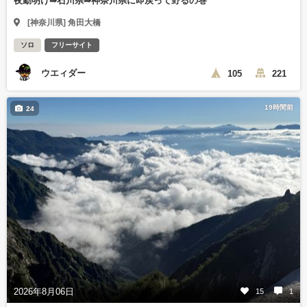
夜勤明け⇛石川県⇛神奈川県に即戻って野るの巻
[神奈川県] 角田大橋
ソロ
フリーサイト
ウエィダー
105
221
19時間前
24
2026年8月06日
15
1