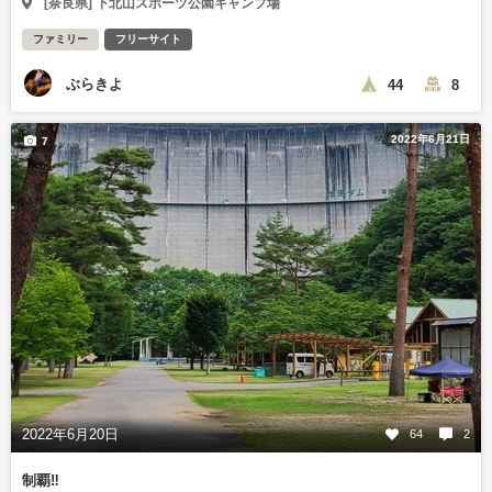
[奈良県] 下北山スポーツ公園キャンプ場
ファミリー
フリーサイト
ぶらきよ
44
8
2022年6月21日
7
2022年6月20日
64
2
制覇‼️