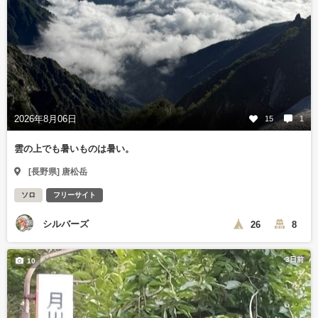
2026年8月06日
15
1
雲の上でも暑いものは暑い。
[長野県] 唐松岳
ソロ
フリーサイト
シルバーズ
26
8
3日前
10