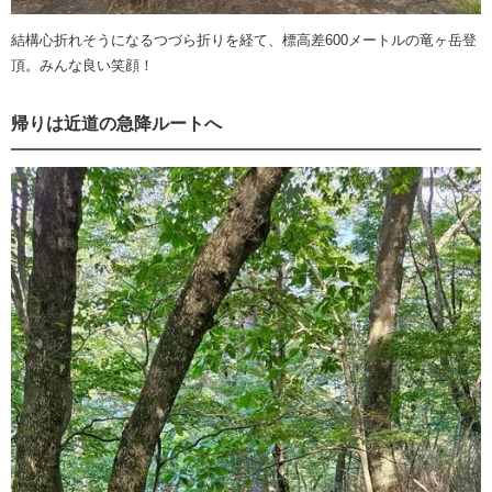
結構心折れそうになるつづら折りを経て、標高差600メートルの竜ヶ岳登
頂。みんな良い笑顔！
帰りは近道の急降ルートへ