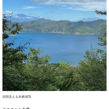
垣間見える本栖湖🥰