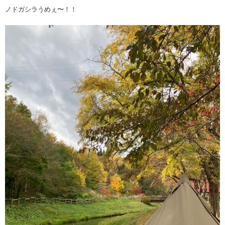
ノドガシラうめぇ〜！！