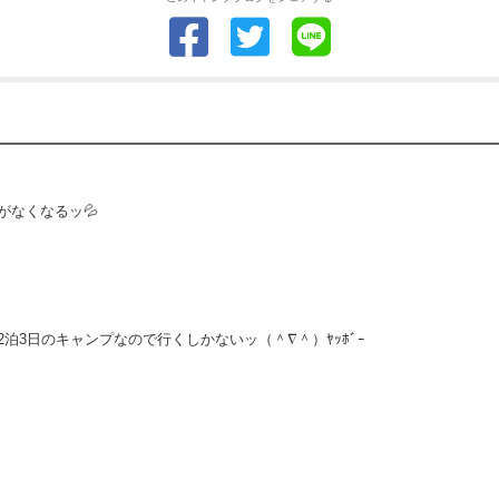
がなくなるッ💦
泊3日のキャンプなので行くしかないッ（＾∇＾）ﾔｯﾎﾞｰ