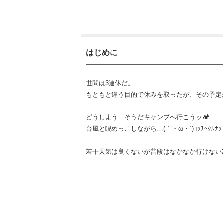
はじめに
世間は3連休だ。
もともと違う目的で休みを取ったが、その予定
どうしよう…そうだキャンプへ行こうッ🏕️
台風と睨めっこしながら…(｀・ω・´)ｺｯﾁﾍｸﾙﾅｯ
若干天気は良くないが普段はなかなか行けない2