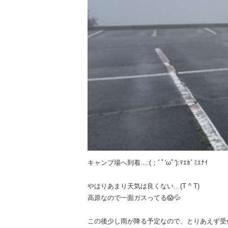
キャンプ場へ到着…:(；ﾞﾟ'ωﾟ'):ﾏｴｶﾞﾐｴﾅｲ
やはりあまり天気は良くない…(T ^ T)
高原なので一面ガスってる😱💦
この後少し雨が降る予定なので、とりあえず受