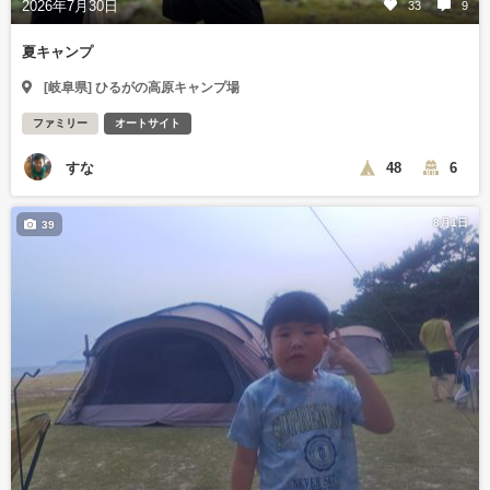
2026年7月30日
33
9
夏キャンプ
[岐阜県] ひるがの高原キャンプ場
ファミリー
オートサイト
すな
48
6
8月1日
39