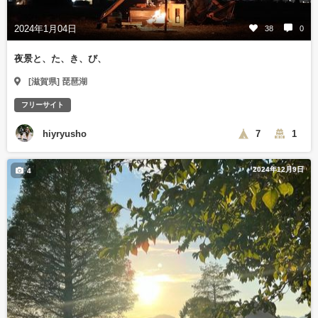
2024年1月04日
38
0
夜景と、た、き、び、
[滋賀県] 琵琶湖
フリーサイト
hiyryusho
7
1
2024年12月9日
4