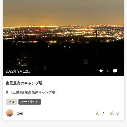
2022年9月12日
58
6
夜景最高のキャンプ場
[三重県] 尾高高原キャンプ場
ソロ
オートサイト
zen
7
0