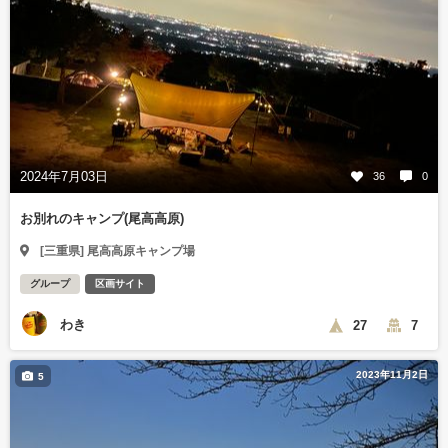
2024年7月03日
36
0
お別れのキャンプ(尾高高原)
[三重県] 尾高高原キャンプ場
グループ
区画サイト
わき
27
7
2023年11月2日
5