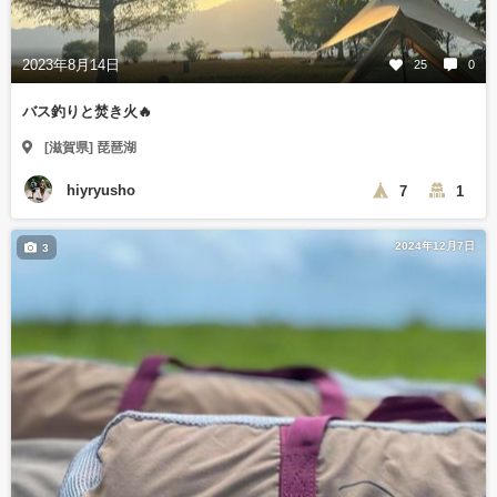
2023年8月14日
25
0
バス釣りと焚き火🔥
[滋賀県] 琵琶湖
hiyryusho
7
1
2024年12月7日
3