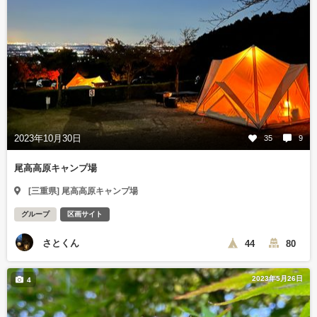
2023年10月30日
35
9
尾高高原キャンプ場
[三重県] 尾高高原キャンプ場
グループ
区画サイト
さとくん
44
80
2023年5月26日
4