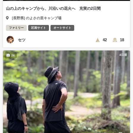
山の上のキャンプから、川沿いの花火へ 充実の2日間
[長野県] のよさの里キャンプ場
ファミリー
区画サイト
オートサイト
セツ
42
18
4日前
26