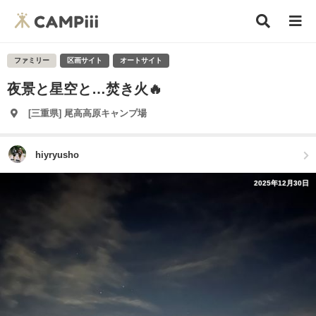
ファミリー
区画サイト
オートサイト
夜景と星空と…焚き火🔥
[三重県] 尾高高原キャンプ場
hiyryusho
2025年12月30日