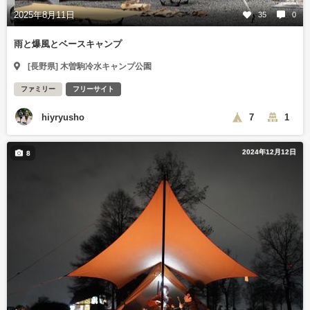
2025年8月11日
35
0
雨と爆風とベースキャンプ
[長野県] 木曽駒冷水キャンプ公園
ファミリー
フリーサイト
hiyryusho
7
1
2024年12月12日
8