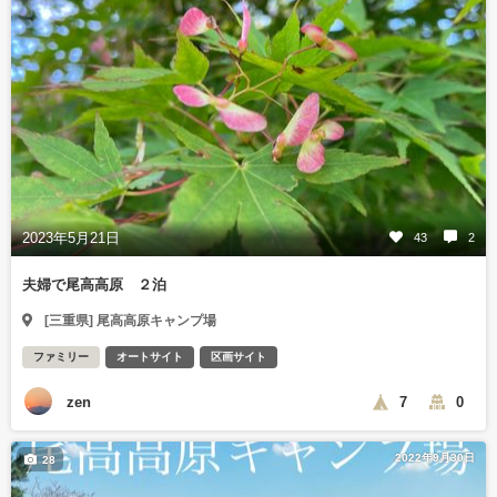
2023年5月21日
43
2
夫婦で尾高高原 ２泊
[三重県] 尾高高原キャンプ場
ファミリー
オートサイト
区画サイト
zen
7
0
2022年9月30日
28