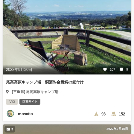
2022年9月30日
107
9
尾高高原キャンプ場 燗酒🍶金目鯛の煮付け
[三重県] 尾高高原キャンプ場
ソロ
区画サイト
mosatto
93
152
2022年9月15日
5