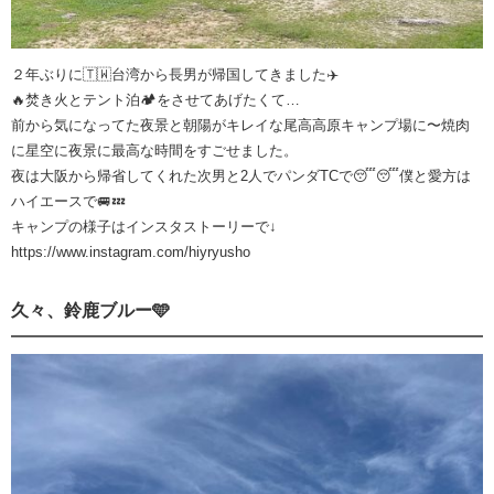
２年ぶりに🇹🇼台湾から長男が帰国してきました✈️
🔥焚き火とテント泊🏕️をさせてあげたくて…
前から気になってた夜景と朝陽がキレイな尾高高原キャンプ場に〜焼肉
に星空に夜景に最高な時間をすごせました。
夜は大阪から帰省してくれた次男と2人でパンダTCで😴😴僕と愛方は
ハイエースで🚐💤
キャンプの様子はインスタストーリーで↓
https://www.instagram.com/hiyryusho
久々、鈴鹿ブルー🩵