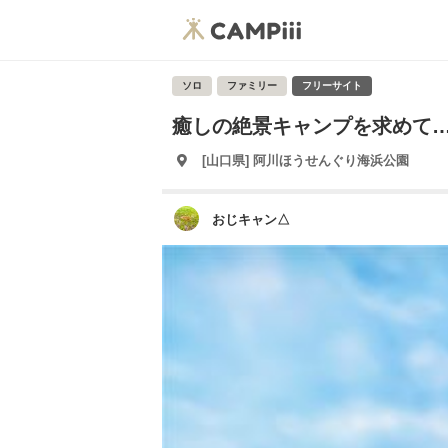
ソロ
ファミリー
フリーサイト
癒しの絶景キャンプを求めて…⛺️
[山口県] 阿川ほうせんぐり海浜公園
おじキャン△