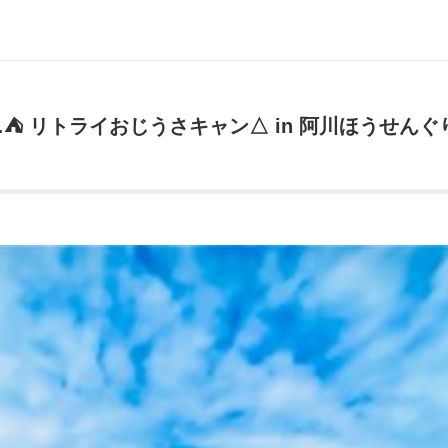
 リトライおじうさキャン△ in 阿川ほうせんぐり海浜