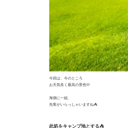
今回は、今のところ
お天気良く最高の景色🩷
海側に一組、
先客がいらっしゃいますね⛺️
此処をキャンプ地とする⛺️