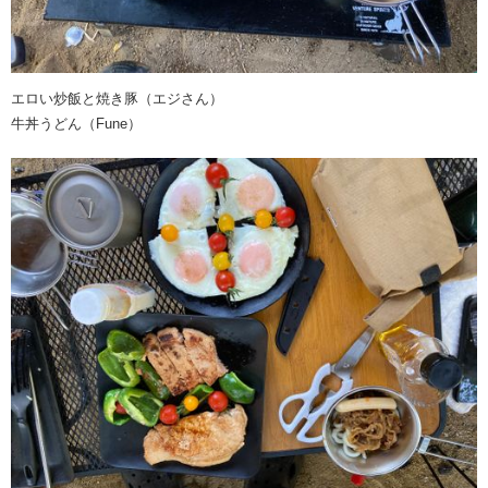
エロい炒飯と焼き豚（エジさん）
牛丼うどん（Fune）