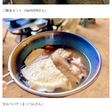
ご馳走セット（hachi329さん）
せんべい汁（まっつんさん）