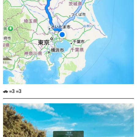
🚗 =3 =3