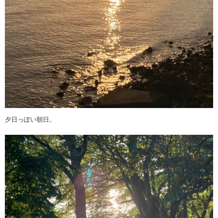
夕日っぽい朝日。