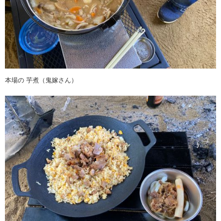
本場の 芋煮（鬼嫁さん）