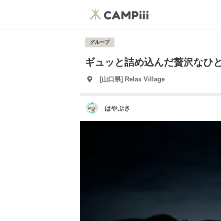
グループ
ギュッと詰め込んだ贅沢なひ
[山口県] Relax Village
はやぷさ