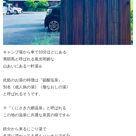
キャンプ場から車で10分ほどにある
夷耶馬と呼ばれる風光明媚な
山あいにある一軒湯♨️
此処のお湯の特徴は『硫酸塩泉』。
別名《成人病の湯》《傷なおしの湯》
と呼ばれるそうです。
※『くにさき六郷温泉』と呼ばれる
この地の温泉に共通な泉質の様です♨️
鉄分から来るにごり湯で
名湯に浸かってる感もバッチリです👍