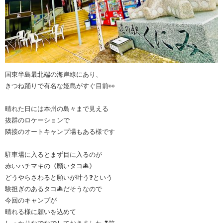
国東半島最北端の海岸線にあり、
きつね踊りで有名な姫島がすぐ目前👀
晴れた日には本州の島々まで見える
抜群のロケーションで
隣接のオートキャンプ場もある様です
駐車場に入るとまず目に入るのが
赤いハチマキの《願いタコ🐙》
どうやらさわると願いが叶う❓という
験担ぎのあるタコ🐙だそうなので
今回のキャンプが
晴れる様に願いを込めて