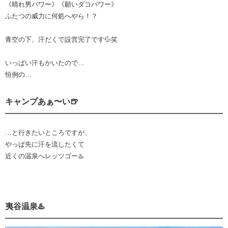
《晴れ男パワー》《願いダコパワー》
ふたつの威力に何処へやら！？
青空の下、汗だくで設営完了です💦笑
いっぱい汗もかいたので…
恒例の…
キャンプあぁ〜い🍺
…と行きたいところですが、
やっぱ先に汗を流したくて
近くの温泉へレッツゴー♨️
夷谷温泉♨️