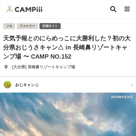
ソロ
ファミリー
区画サイト
天気予報とのにらめっこに大勝利した？初の大
分県おじうさキャン△ in 長崎鼻リゾートキャ
ンプ場 〜 CAMP NO.152
[大分県] 長崎鼻リゾートキャンプ場
おじキャン△
2025年9月16日