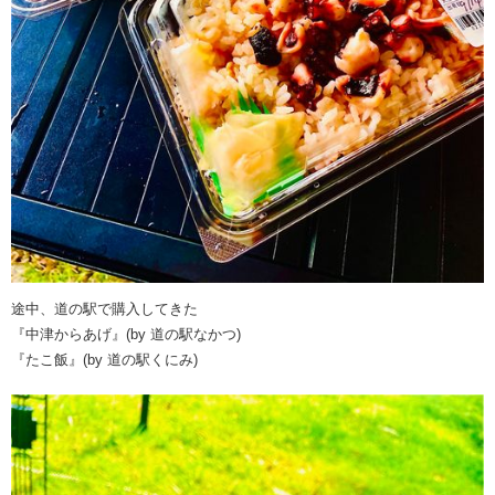
途中、道の駅で購入してきた
『中津からあげ』(by 道の駅なかつ)
『たこ飯』(by 道の駅くにみ)