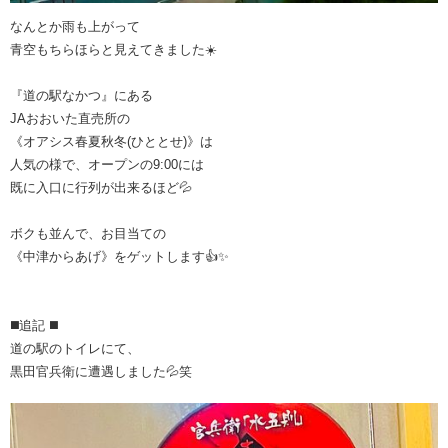
なんとか雨も上がって
青空もちらほらと見えてきました☀️
『道の駅なかつ』にある
JAおおいた直売所の
《オアシス春夏秋冬(ひととせ)》は
人気の様で、オープンの9:00には
既に入口に行列が出来るほど💦
ボクも並んで、お目当ての
《中津からあげ》をゲットします👍✨
◼️追記 ◼️
道の駅のトイレにて、
黒田官兵衛に遭遇しました💦笑