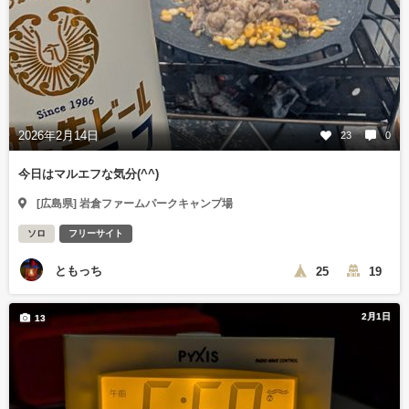
2026年2月14日
23
0
今日はマルエフな気分(^^)
[広島県] 岩倉ファームパークキャンプ場
ソロ
フリーサイト
ともっち
25
19
2月1日
13