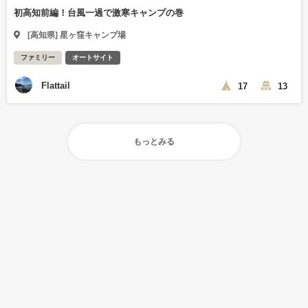
初高知前編！台風一過で激寒キャンプの巻
[高知県] 星ヶ窪キャンプ場
ファミリー
オートサイト
Flattail
17
13
もっとみる