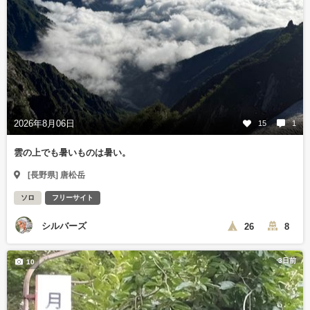
2026年8月06日
15
1
雲の上でも暑いものは暑い。
[長野県] 唐松岳
ソロ
フリーサイト
シルバーズ
26
8
3日前
10