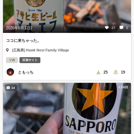
2026年6月12日
27
0
ココに来ちゃった。
[広島県] Hawk Nest Family Village
ソロ
区画サイト
ともっち
25
19
6月6日
14