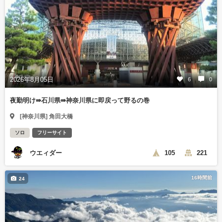
2026年8月05日
6
0
夜勤明け⇛石川県⇛神奈川県に即戻って野るの巻
[神奈川県] 角田大橋
ソロ
フリーサイト
ウエィダー
105
221
16時間前
24