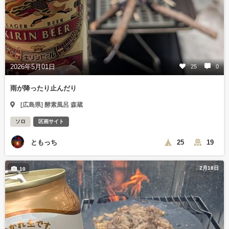
2026年5月01日
25
0
雨が降ったり止んだり
[広島県] 酵素風呂 森蔵
ソロ
区画サイト
ともっち
25
19
2月18日
10