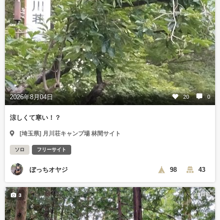
2026年8月04日
20
0
涼しくて寒い！？
[埼玉県] 月川荘キャンプ場 林間サイト
ソロ
フリーサイト
ぼっちオヤジ
98
43
3日前
3