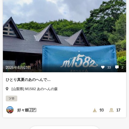
2026年8月03日
33
2
ひとり真夏のあのへんで…
[山梨県] M1582 あのへんの森
ソロ
好々爺🇯🇵
93
17