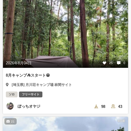
2026年8月04日
25
0
8月キャンプ⛺️スタート😁
[埼玉県] 月川荘キャンプ場 林間サイト
ソロ
フリーサイト
ぼっちオヤジ
98
43
3日前
21