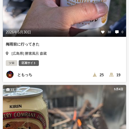
2026年5月30日
30
0
梅雨前に行ってきた
[広島県] 酵素風呂 森蔵
ソロ
区画サイト
ともっち
25
19
5月4日
11