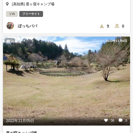
[高知県] 星ヶ窪キャンプ場
ソロ
フリーサイト
ぼっちパパ
9
0
2022年11月6日
4
2022年11月05日
36
0