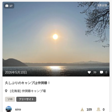
5月12日
17
2026年5月10日
39
0
久しぶりのキャンプは仲洞爺！
[北海道] 仲洞爺キャンプ場
ソロ
フリーサイト
siro
109
0