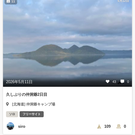
5月12日
11
2026年5月11日
43
0
久しぶりの仲洞爺2日目
[北海道] 仲洞爺キャンプ場
ソロ
フリーサイト
siro
109
0