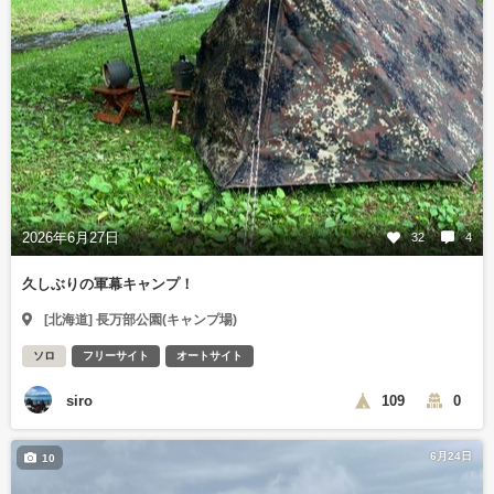
2026年6月27日
32
4
久しぶりの軍幕キャンプ！
[北海道] 長万部公園(キャンプ場)
ソロ
フリーサイト
オートサイト
siro
109
0
6月24日
10