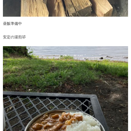
昼飯準備中
安定の湯煎🤣