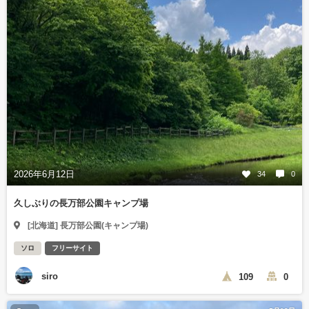
2026年6月12日
34
0
久しぶりの長万部公園キャンプ場
[北海道] 長万部公園(キャンプ場)
ソロ
フリーサイト
siro
109
0