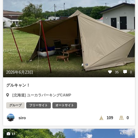
2026年6月23日
35
0
グルキャン！
[北海道] ユーカラパーキングCAMP
グループ
フリーサイト
オートサイト
siro
109
0
6月14日
17