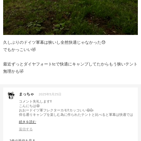
久しぶりのドイツ軍幕は狭いし全然快適じゃなかった😓
でもかっこいい🤣
最近ずっとダイヤフォートtcで快適にキャンプしてたからもう狭いテント
無理かも🤣
まっちゃ
2025年5月25日
コメント失礼します‼︎
こんにちは😆
おおードイツ軍フレクターカモ‼︎カッコいい😆👍
仰る通りキャンプを楽しむ為に作られたテントと比べると軍幕は快適では
無いですよね💦ダイヤフォートは使った事が無いのでわかりませんが、高
続きを読む
さも幅もあるのでドイツ軍幕より間違いなく快適そうですよね😄でも！不
便を楽しむのもキャンプなので、たまにドイツ軍幕➕仲洞爺が見れたら嬉
返信する
しく思います😊すんません、勝手言って💦
1件の返信を見る