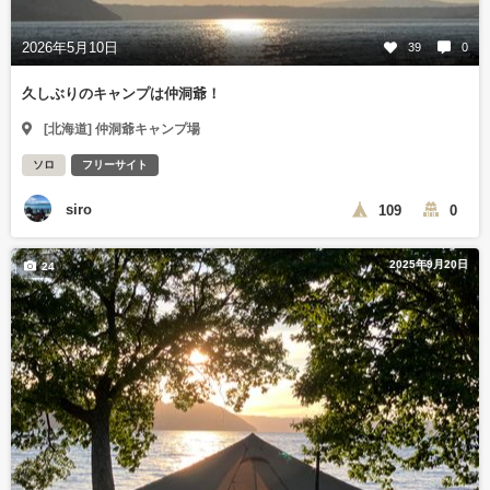
2026年5月10日
39
0
久しぶりのキャンプは仲洞爺！
[北海道] 仲洞爺キャンプ場
ソロ
フリーサイト
siro
109
0
2025年9月20日
24