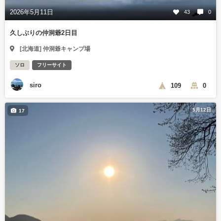
2026年5月11日
43
0
久しぶりの仲洞爺2日目
[北海道] 仲洞爺キャンプ場
ソロ
フリーサイト
siro
109
0
5月12日
17