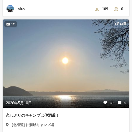
siro
109
0
5月12日
17
2026年5月10日
39
0
久しぶりのキャンプは仲洞爺！
[北海道] 仲洞爺キャンプ場