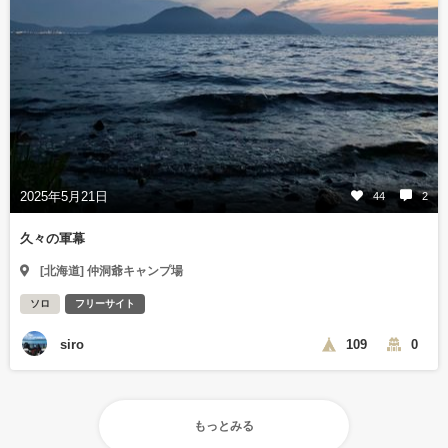
2025年5月21日
44
2
久々の軍幕
[北海道] 仲洞爺キャンプ場
ソロ
フリーサイト
siro
109
0
もっとみる