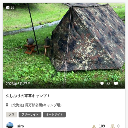
6月28日
20
2026年6月27日
32
4
久しぶりの軍幕キャンプ！
[北海道] 長万部公園(キャンプ場)
ソロ
フリーサイト
オートサイト
siro
109
0