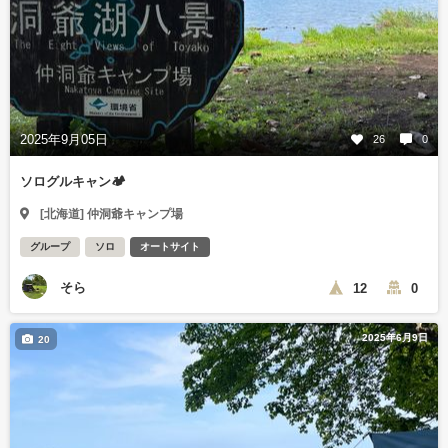
2025年9月05日
26
0
ソログルキャン🏕️
[北海道] 仲洞爺キャンプ場
グループ
ソロ
オートサイト
そら
12
0
2025年6月9日
20