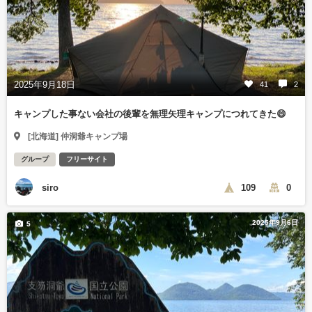
2025年9月18日
41
2
キャンプした事ない会社の後輩を無理矢理キャンプにつれてきた😄
[北海道] 仲洞爺キャンプ場
グループ
フリーサイト
siro
109
0
2025年9月6日
5