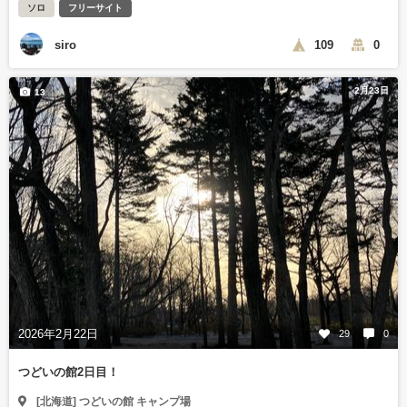
ソロ
フリーサイト
siro
109
0
2月23日
13
2026年2月22日
29
0
つどいの館2日目！
[北海道] つどいの館 キャンプ場