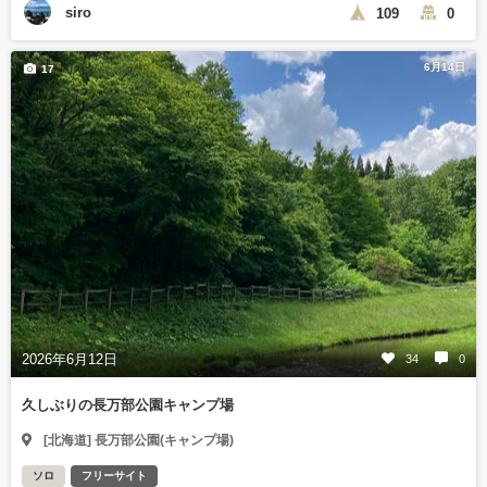
siro
109
0
6月14日
17
2026年6月12日
34
0
久しぶりの長万部公園キャンプ場
[北海道] 長万部公園(キャンプ場)
ソロ
フリーサイト