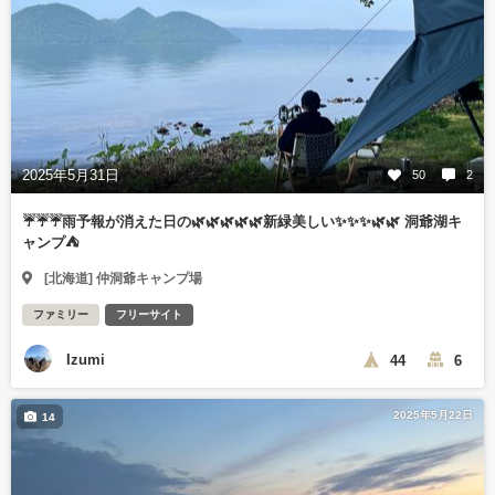
2025年5月31日
50
2
☔️☔️☔️雨予報が消えた日の🌿🌿🌿🌿🌿新緑美しい✨✨✨🌿🌿 洞爺湖キ
ャンプ⛺️
[北海道] 仲洞爺キャンプ場
ファミリー
フリーサイト
Izumi
44
6
2025年5月22日
14