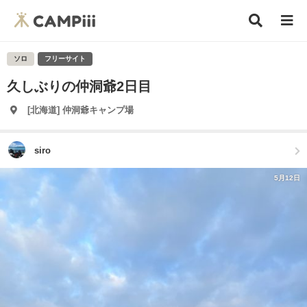
ソロ
フリーサイト
久しぶりの仲洞爺2日目
[北海道] 仲洞爺キャンプ場
siro
5月12日