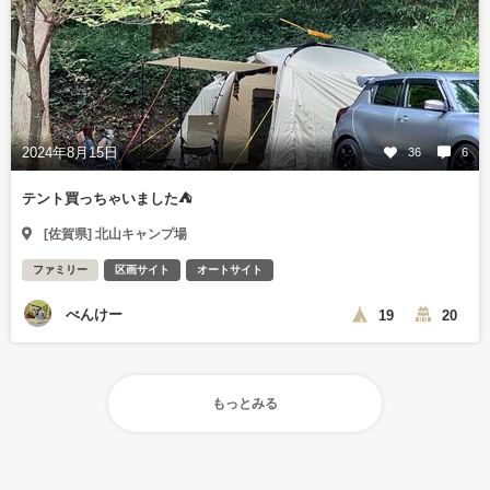
2024年8月15日
36
6
テント買っちゃいました⛺️
[佐賀県] 北山キャンプ場
ファミリー
区画サイト
オートサイト
べんけー
19
20
もっとみる