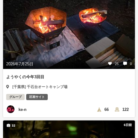
2026年7月25日
25
0
ようやくの今年3回目
[千葉県] 千石台オートキャンプ場
グループ
区画サイト
ke-n
66
122
6日前
32