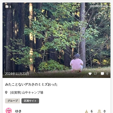
2025年5月14日
2
2024年11月23日
17
0
みたことないデカさのミミズおった
[佐賀県] 山中キャンプ場
グループ
区画サイト
ゆき
6
0