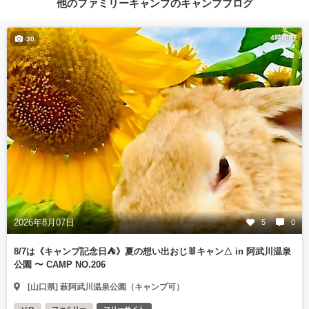
他のファミリーキャンプのキャンプブログ
4時間前
30
2026年8月07日
5
0
8/7は《キャンプ記念日⛺️》夏の想い出おじ🐰キャン△ in 阿武川温泉
公園 〜 CAMP NO.206
[山口県] 萩阿武川温泉公園（キャンプ可）