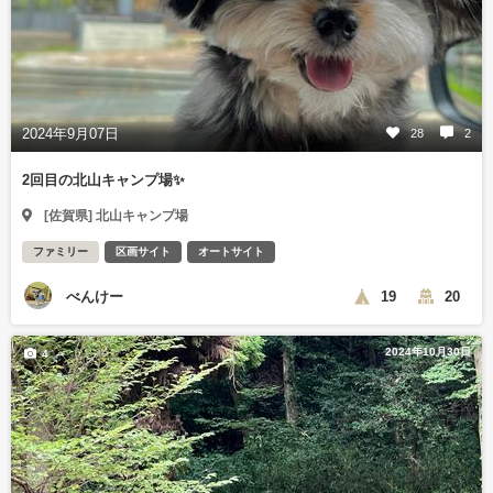
2024年9月07日
28
2
2回目の北山キャンプ場✨
[佐賀県] 北山キャンプ場
ファミリー
区画サイト
オートサイト
べんけー
19
20
2024年10月30日
4