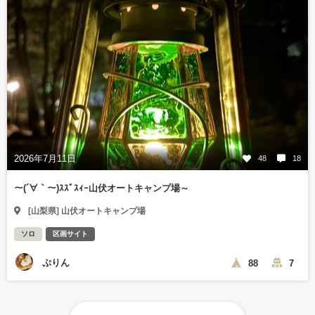
2026年7月11日
48
18
～(´∀｀～)ｽｽﾞｽｨｰ山伏オートキャンプ場～
[山梨県] 山伏オートキャンプ場
ソロ
区画サイト
ぷりん
88
7