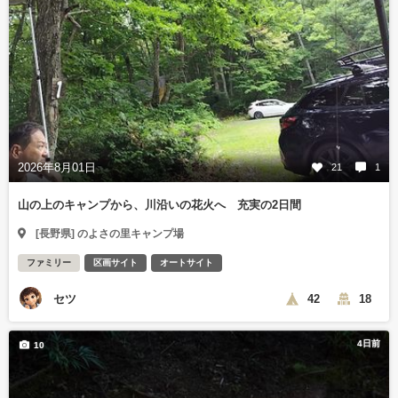
2026年8月01日
21
1
山の上のキャンプから、川沿いの花火へ 充実の2日間
[長野県] のよさの里キャンプ場
ファミリー
区画サイト
オートサイト
セツ
42
18
4日前
10