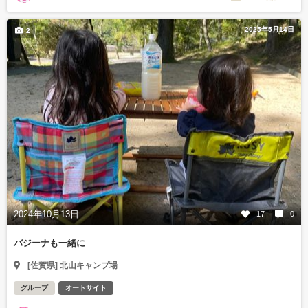
2025年5月14日
2
2024年10月13日
17
0
バジーナも一緒に
[佐賀県] 北山キャンプ場
グループ
オートサイト