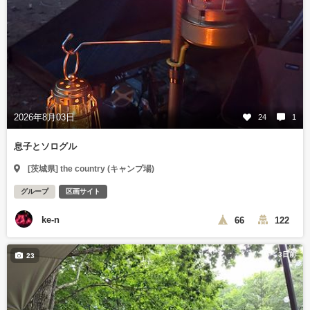
2026年8月03日
24
1
息子とソログル
[茨城県] the country (キャンプ場)
グループ
区画サイト
ke-n
66
122
3日前
23