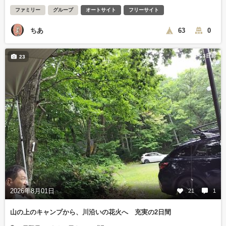
ファミリー
グループ
オートサイト
フリーサイト
ちあ
63
0
3日前
23
2026年8月01日
21
1
山の上のキャンプから、川沿いの花火へ 充実の2日間