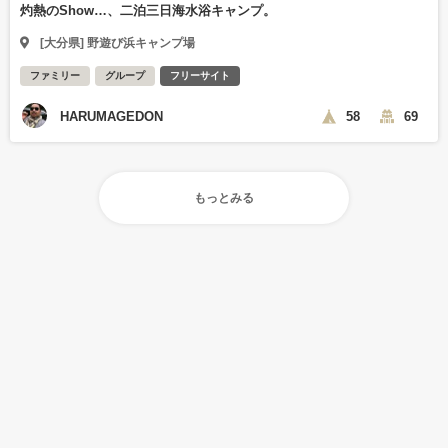
灼熱のShow…、二泊三日海水浴キャンプ。
[大分県] 野遊び浜キャンプ場
ファミリー
グループ
フリーサイト
HARUMAGEDON
58
69
もっとみる