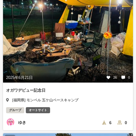
2025年6月21日
26
0
オガワデビュー記念日
[福岡県] モンベル 五ケ山ベースキャンプ
グループ
オートサイト
ゆき
6
0