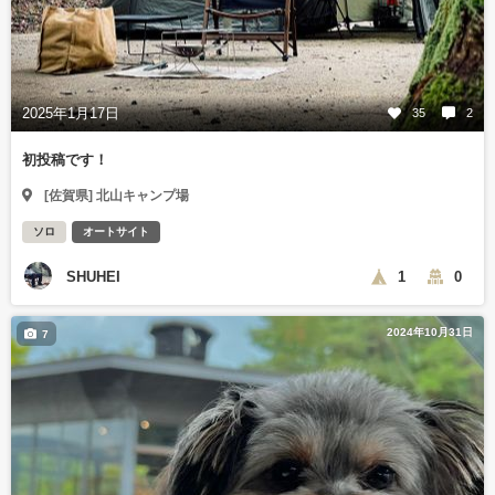
2025年1月17日
35
2
初投稿です！
[佐賀県] 北山キャンプ場
ソロ
オートサイト
SHUHEI
1
0
2024年10月31日
7