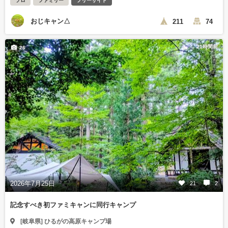
ソロ
ファミリー
フリーサイト
おじキャン△
211
74
21時間前
26
2026年7月25日
21
2
記念すべき初ファミキャンに同行キャンプ
[岐阜県] ひるがの高原キャンプ場