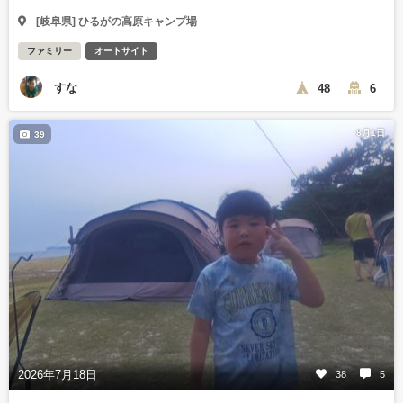
[岐阜県] ひるがの高原キャンプ場
ファミリー
オートサイト
すな
48
6
8月1日
39
2026年7月18日
38
5