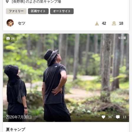
[長野県] のよさの里キャンプ場
ファミリー
区画サイト
オートサイト
セツ
42
18
5日前
26
2026年7月30日
36
13
夏キャンプ