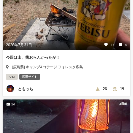
2026年7月31日
17
0
今回は山、熊おらんかったが！
[広島県] キャンプ&コテージ フォレスタ広島
ソロ
区画サイト
ともっち
26
19
3日前
14