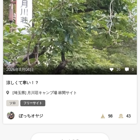
2026年8月04日
20
0
涼しくて寒い！？
[埼玉県] 月川荘キャンプ場 林間サイト
ソロ
フリーサイト
ぼっちオヤジ
98
43