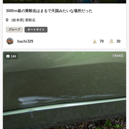
3000ｍ級の乗鞍岳はまるで天国みたいな場所だった
[岐阜県] 乗鞍岳
グループ
オートサイト
hachi329
70
30
7月30日
130