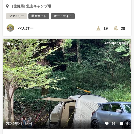
[佐賀県] 北山キャンプ場
ファミリー
区画サイト
オートサイト
べんけー
19
20
2024年10月30日
4
2024年8月15日
36
6