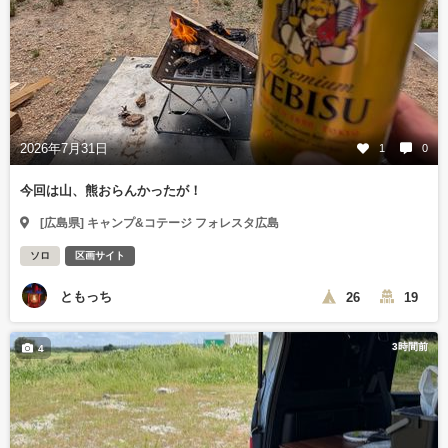
2026年7月31日
1
0
今回は山、熊おらんかったが！
[広島県] キャンプ&コテージ フォレスタ広島
ソロ
区画サイト
ともっち
26
19
3時間前
4