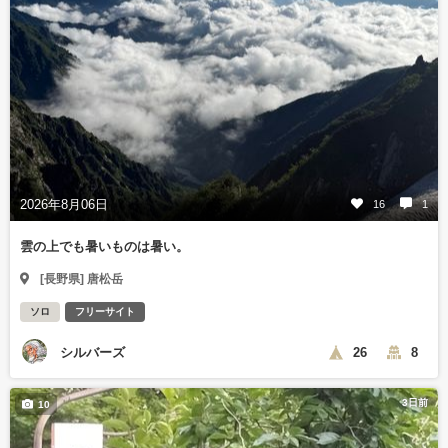
2026年8月06日
16
1
雲の上でも暑いものは暑い。
[長野県] 唐松岳
ソロ
フリーサイト
シルバーズ
26
8
3日前
10