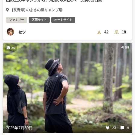
山の上のキャンプから、川沿いの花火へ 充実の2日間
[長野県] のよさの里キャンプ場
ファミリー
区画サイト
オートサイト
セツ
42
18
4日前
26
2026年7月30日
33
9