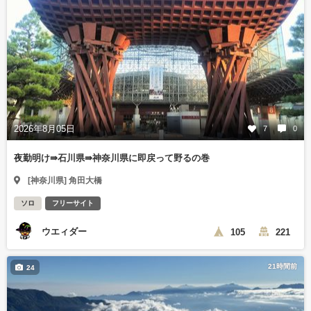
2026年8月05日
7
0
夜勤明け⇛石川県⇛神奈川県に即戻って野るの巻
[神奈川県] 角田大橋
ソロ
フリーサイト
ウエィダー
105
221
21時間前
24