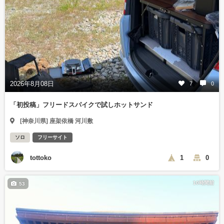
2026年8月08日
7
0
「初投稿」フリードスパイクで試しホットサンド
[神奈川県] 座架依橋 河川敷
ソロ
フリーサイト
tottoko
1
0
10時間前
53