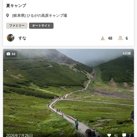
夏キャンプ
[岐阜県] ひるがの高原キャンプ場
ファミリー
オートサイト
すな
48
6
6日前
34
2026年7月26日
41
7