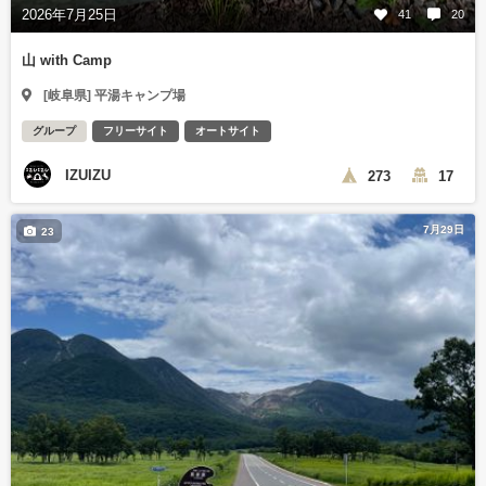
2026年7月25日
41
20
山 with Camp
[岐阜県] 平湯キャンプ場
グループ
フリーサイト
オートサイト
IZUIZU
273
17
7月29日
23