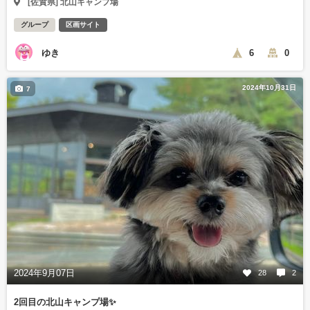
[佐賀県] 北山キャンプ場
グループ
区画サイト
ゆき
6
0
2024年10月31日
7
2024年9月07日
28
2
2回目の北山キャンプ場✨