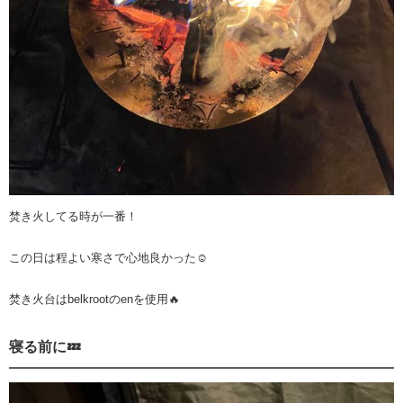
焚き火してる時が一番！
この日は程よい寒さで心地良かった☺️
焚き火台はbelkrootのenを使用🔥
寝る前に💤