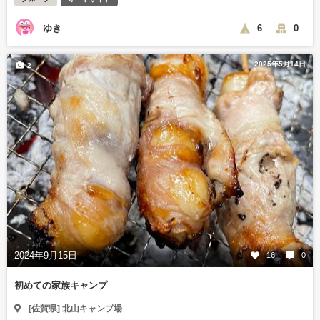
ゆき
6
0
2025年5月14日
2
2024年9月15日
16
0
初めての家族キャンプ
[佐賀県] 北山キャンプ場