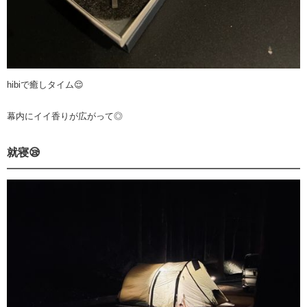
hibiで癒しタイム😌
幕内にイイ香りが広がって◎
就寝😪