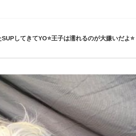
SUPしてきてYO⭐️王子は濡れるのが大嫌いだよ⭐️