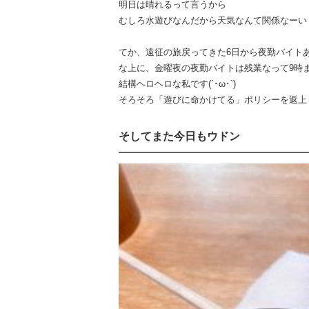
明日は晴れるって言うから
むしろ水遊びなんだから天気なんて関係なーい
てか、遠征の旅戻ってきた6日から夜勤バイト
な上に、金曜夜の夜勤バイトは残業なって9時
結構ヘロヘロな私です(´･ω･`)
そろそろ「遊びに命かけてる」ポリシーを返上
そしてまた今日もウドン