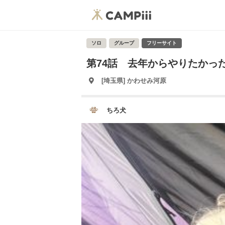
ソロ
グループ
フリーサイト
第74話 去年からやりたかった
[埼玉県] かわせみ河原
ちろ犬