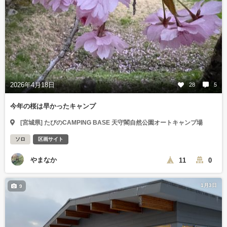
2026年4月18日
28
5
今年の桜は早かったキャンプ
[宮城県] たびのCAMPING BASE 天守閣自然公園オートキャンプ場
ソロ
区画サイト
やまなか
11
0
1月3日
9