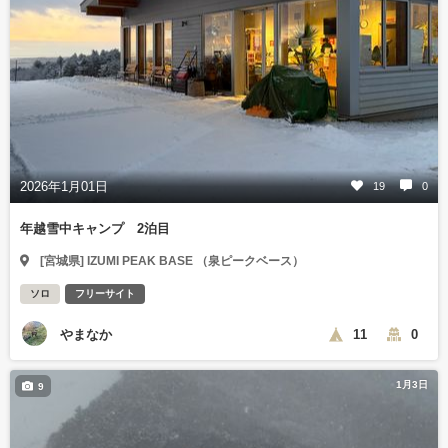
2026年1月01日
19
0
年越雪中キャンプ 2泊目
[宮城県] IZUMI PEAK BASE （泉ピークベース）
ソロ
フリーサイト
やまなか
11
0
1月3日
9