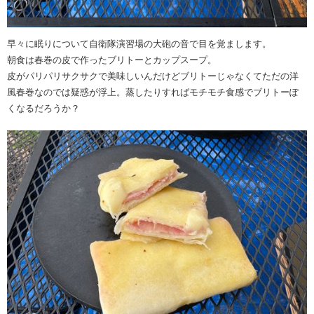
早々に眠りについて自衛隊演習場の大砲の音で目を覚まします。
朝食は春巻の皮で作ったブリトーとカップスープ。
皮がパリパリサクサクで美味しいんだけどブリトーじゃなくてただの洋
風春巻なのでは疑惑が浮上。蒸したりすればモチモチ食感でブリトーぽ
くなるだろうか？