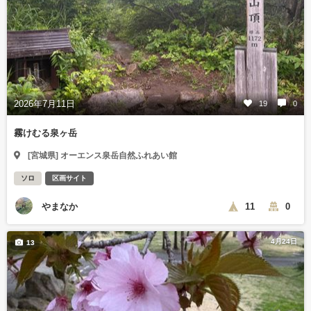
2026年7月11日
19
0
霧けむる泉ヶ岳
[宮城県] オーエンス泉岳自然ふれあい館
ソロ
区画サイト
やまなか
11
0
4月24日
13