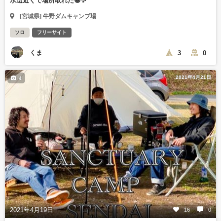
水辺近くで場所取れた😁✨
[宮城県] 牛野ダムキャンプ場
ソロ
フリーサイト
くま
3
0
2021年4月21日
4
2021年4月19日
16
0