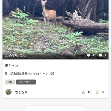
2025年6月28日
40
4
鹿キャン
[宮城県] 雄勝FORESTキャンプ場
ソロ
フリーサイト
やまなか
11
0