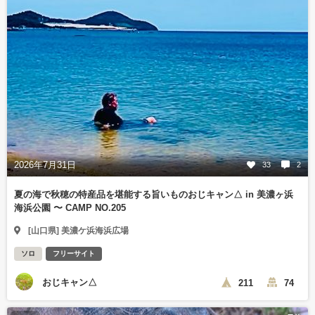
2026年7月31日
33
2
夏の海で秋穂の特産品を堪能する旨いものおじキャン△ in 美濃ヶ浜
海浜公園 〜 CAMP NO.205
[山口県] 美濃ケ浜海浜広場
ソロ
フリーサイト
おじキャン△
211
74