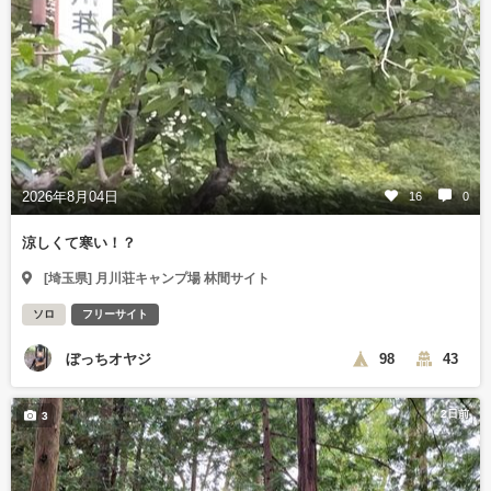
2026年8月04日
16
0
涼しくて寒い！？
[埼玉県] 月川荘キャンプ場 林間サイト
ソロ
フリーサイト
ぼっちオヤジ
98
43
2日前
3