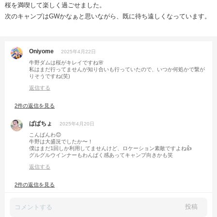
桜を満喫して楽しく過ごせました。
次のキャンプはGWかなぁと思いながら、既に待ち遠しくなっています。
Oniyome
2025年4月22日
牛野ダムは桜がキレイですね🌸
私はまだ行ってませんが知り合いも行っていたので、いつか何処かで繋が
りそうですね(笑)
返信する
2件の返信を見る
ぱぱちょ
2025年4月20日
こんばんわ😊
牛野は大盛況でしたか〜！
僕はまだ1回しか利用してませんけど、ロケーション素敵ですよね👍
グルグルウインナーもわんぱく感あってキャンプ向きかも笑
返信する
2件の返信を見る
投稿