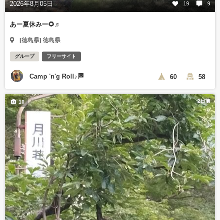
2026年8月05日
19
9
あー夏休みー🌻♬
[徳島県] 徳島県
グループ
フリーサイト
Camp 'n'g Roll♪🏁
60
58
2日前
10