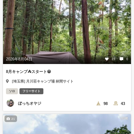
2026年8月04日
23
0
8月キャンプ⛺️スタート😁
[埼玉県] 月川荘キャンプ場 林間サイト
ソロ
フリーサイト
ぼっちオヤジ
98
43
2日前
21