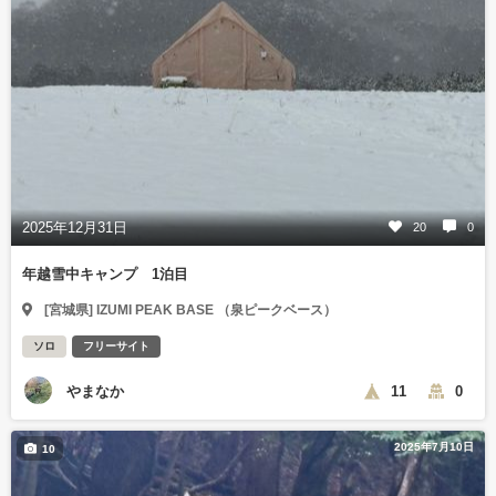
2025年12月31日
20
0
年越雪中キャンプ 1泊目
[宮城県] IZUMI PEAK BASE （泉ピークベース）
ソロ
フリーサイト
やまなか
11
0
2025年7月10日
10