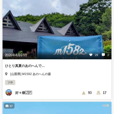
2026年8月03日
29
2
ひとり真夏のあのへんで…
[山梨県] M1582 あのへんの森
ソロ
好々爺🇯🇵
93
17
3日前
37