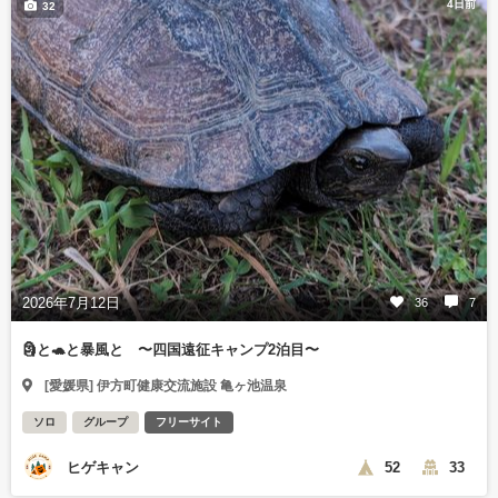
4日前
32
2026年7月12日
36
7
🗿と🐢と暴風と 〜四国遠征キャンプ2泊目〜
[愛媛県] 伊方町健康交流施設 亀ヶ池温泉
ソロ
グループ
フリーサイト
ヒゲキャン
52
33