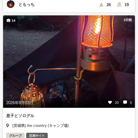
ともっち
26
19
2日前
14
2026年8月03日
20
0
息子とソログル
[茨城県] the country (キャンプ場)
グループ
区画サイト