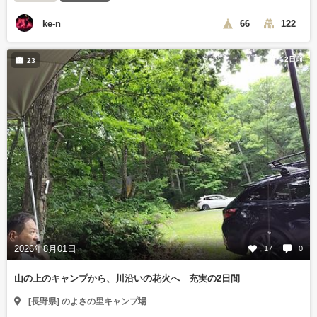
ke-n
66
122
2日前
23
2026年8月01日
17
0
山の上のキャンプから、川沿いの花火へ 充実の2日間
[長野県] のよさの里キャンプ場