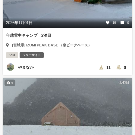
2026年1月01日
19
0
年越雪中キャンプ 2泊目
[宮城県] IZUMI PEAK BASE （泉ピークベース）
ソロ
フリーサイト
やまなか
11
0
1月3日
9