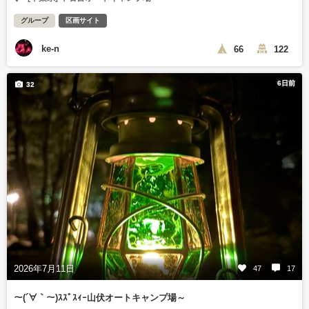
グループ
区画サイト
ke-n
66
122
6日前
32
2026年7月11日
47
17
～(´∀｀～)ｽｽﾞｽｨｰ山伏オートキャンプ場～