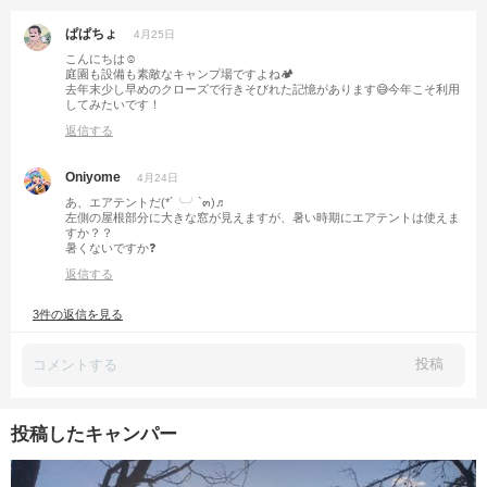
ぱぱちょ
4月25日
こんにちは☺️
庭園も設備も素敵なキャンプ場ですよね🏕️
去年末少し早めのクローズで行きそびれた記憶があります😅今年こそ利用
してみたいです！
返信する
Oniyome
4月24日
あ、エアテントだ(*´╰╯`๓)♬
左側の屋根部分に大きな窓が見えますが、暑い時期にエアテントは使えま
すか？？
暑くないですか❓
返信する
3件の返信を見る
投稿
投稿したキャンパー