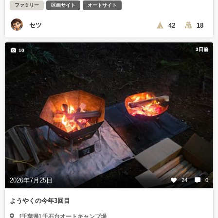
ファミリー
区画サイト
オートサイト
セツ
42
18
3日前
10
2026年7月25日
24
0
ようやくの今年3回目
[千葉県] 千石台オートキャンプ場