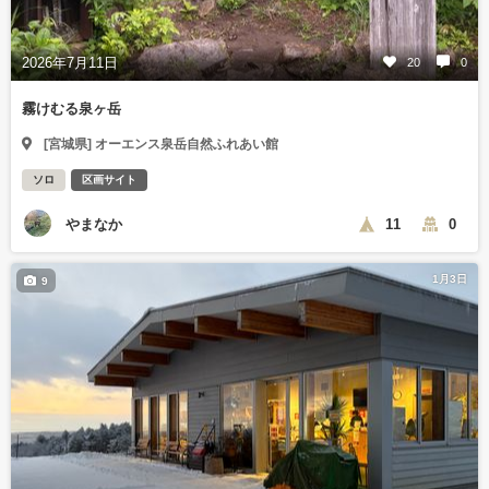
2026年7月11日
20
0
霧けむる泉ヶ岳
[宮城県] オーエンス泉岳自然ふれあい館
ソロ
区画サイト
やまなか
11
0
1月3日
9