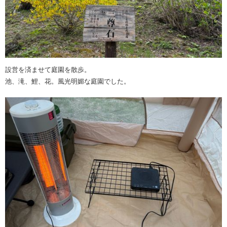
設営を済ませて庭園を散歩。
池、滝、鯉、花。風光明媚な庭園でした。