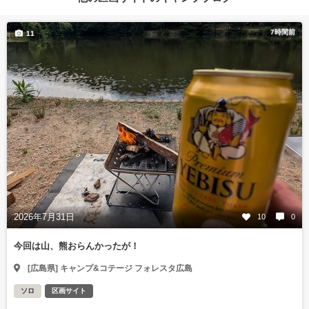
7時間前
11
2026年7月31日
10
0
今回は山、熊おらんかったが！
[広島県] キャンプ&コテージ フォレスタ広島
ソロ
区画サイト