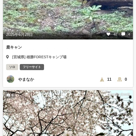
2025年6月28日
40
4
鹿キャン
[宮城県] 雄勝FORESTキャンプ場
ソロ
フリーサイト
やまなか
11
0
2025年4月20日
9