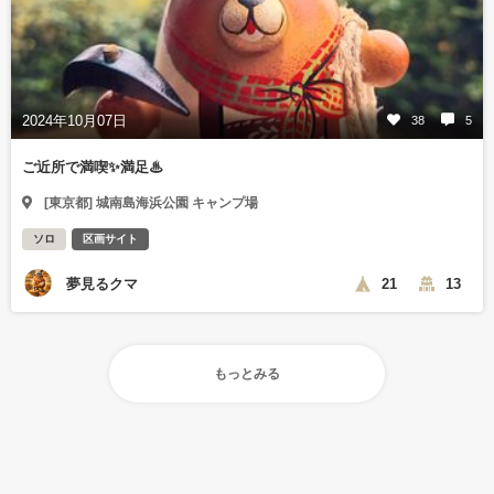
2024年10月07日
38
5
ご近所で満喫✨満足♨
[東京都] 城南島海浜公園 キャンプ場
ソロ
区画サイト
夢見るクマ
21
13
もっとみる