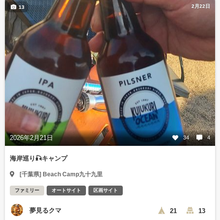
2月22日
13
2026年2月21日
34
4
海岸巡り🎣キャンプ
[千葉県] Beach Camp九十九里
ファミリー
オートサイト
区画サイト
夢見るクマ
21
13