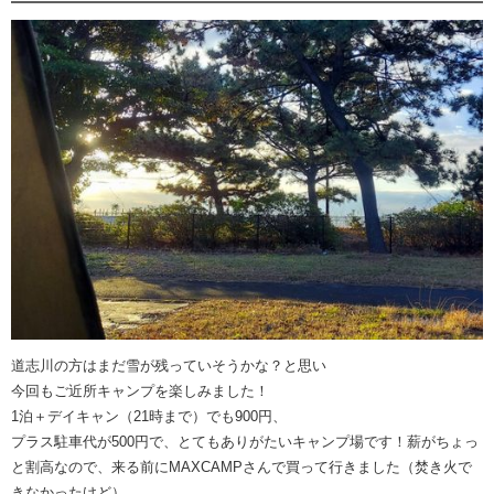
道志川の方はまだ雪が残っていそうかな？と思い
今回もご近所キャンプを楽しみました！
1泊＋デイキャン（21時まで）でも900円、
プラス駐車代が500円で、とてもありがたいキャンプ場です！薪がちょっ
と割高なので、来る前にMAXCAMPさんで買って行きました（焚き火で
きなかったけど）