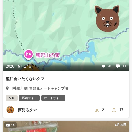
2026年5月17日
41
11
熊に会いたくないクマ
[神奈川県] 青野原オートキャンプ場
ソロ
区画サイト
オートサイト
夢見るクマ
21
13
4月30日
15