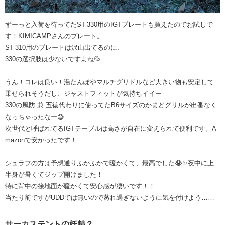
ずーっと入荷を待ってたST-330用のIGTプレートも買えたのでお試しで
す！KIMICAMPさんのプレート。
ST-310用のプレートは沢山出てるのに、
330の選択肢は少ないですよね💦
うん！コレは良い！湯たんぽやマルチグリドルなど大きい物も安定して
乗せられそうだし、ジャストフィットが気持ちイイー
330の風防 兼 五徳代わりに使ってたB6サイズのかまどグリルが出番なく
なっちゃったなー😅
次世代と呼ばれてるIGTテーブルは高さが自在に変えられて便利です。A
mazonで安かったです！
シュラフの方は予想通りふかふかで暖かくて、最高でした😭✨夜中に上
半身が暑くてジップ開けました！
特に背中の接地面が暖かくて安心感が凄いです！！
当たり前ですがUDDでは無いので蒸れ過ぎないように気を付けよう……
サーカステントの妖精？