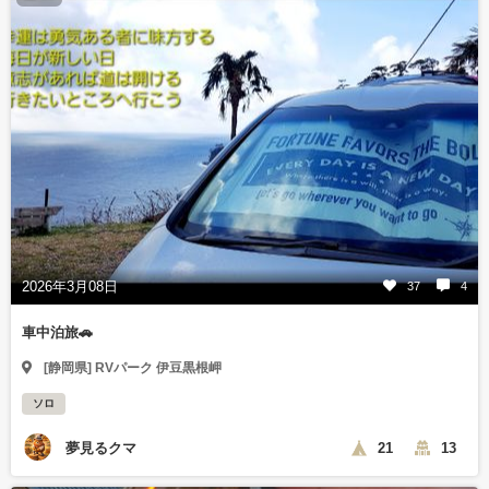
2026年3月08日
37
4
車中泊旅🚗
[静岡県] RVパーク 伊豆黒根岬
ソロ
夢見るクマ
21
13