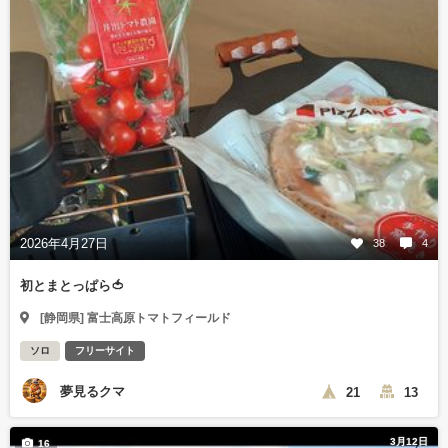
2026年4月27日
38
4
初とまとっぱら🍅
[静岡県] 富士高原トマトフィールド
ソロ
フリーサイト
夢見るクマ
21
13
3月12日
16