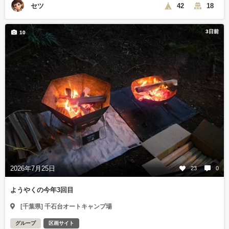
セツ
42
18
3日前
10
2026年7月25日
23
0
ようやくの今年3回目
[千葉県] 千石台オートキャンプ場
グループ
区画サイト