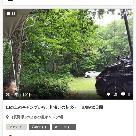
1日前
23
2026年8月01日
15
0
山の上のキャンプから、川沿いの花火へ 充実の2日間
[長野県] のよさの里キャンプ場
ファミリー
区画サイト
オートサイト