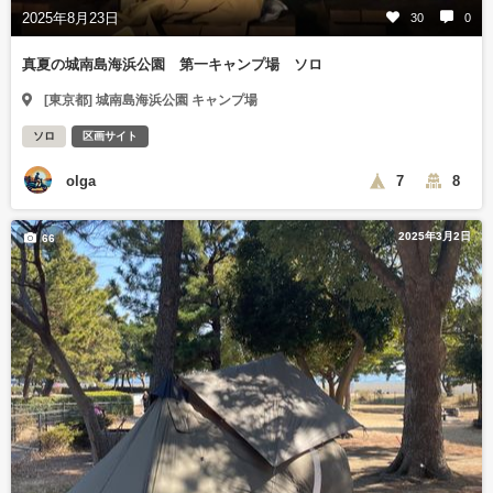
2025年8月23日
30
0
真夏の城南島海浜公園 第一キャンプ場 ソロ
[東京都] 城南島海浜公園 キャンプ場
ソロ
区画サイト
olga
7
8
2025年3月2日
66