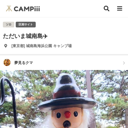
ソロ
区画サイト
ただいま城南島✈️
[東京都] 城南島海浜公園 キャンプ場
夢見るクマ
2025年3月7日