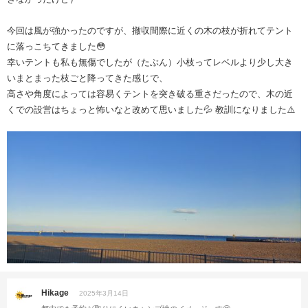
今回は風が強かったのですが、撤収間際に近くの木の枝が折れてテント
に落っこちてきました😳
幸いテントも私も無傷でしたが（たぶん）小枝ってレベルより少し大き
いまとまった枝ごと降ってきた感じで、
高さや角度によっては容易くテントを突き破る重さだったので、木の近
くでの設営はちょっと怖いなと改めて思いました💦 教訓になりました⚠️
Hikage
2025年3月14日