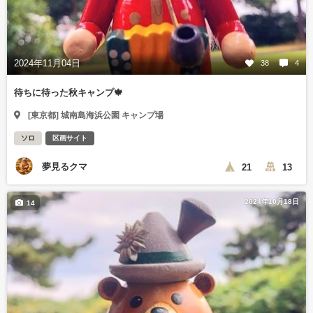
2024年11月04日
38
4
待ちに待った秋キャンプ🍁
[東京都] 城南島海浜公園 キャンプ場
ソロ
区画サイト
夢見るクマ
21
13
2024年10月18日
14