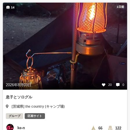
1日前
14
2026年8月03日
20
0
息子とソログル
[茨城県] the country (キャンプ場)
グループ
区画サイト
ke-n
66
122