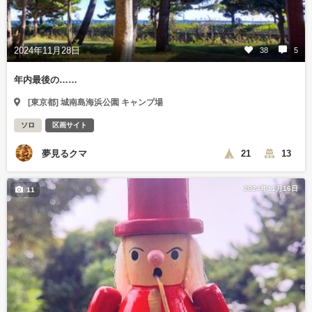
2024年11月28日
38
5
年内最後の……
[東京都] 城南島海浜公園 キャンプ場
ソロ
区画サイト
夢見るクマ
21
13
2024年11月16日
11