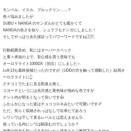
モンベル、イスカ、ブルックリン……？
色々悩みましたが
SUBU × NANGA のサンダルがとても暖かくて
NANGAの良さを知り、シュラフもナンガにしました！
そしてやっぱり永久保証ってパワーワードですね🇯🇵
行動範囲含め、私にはオーバースペック
と重々承知の上で、安心感を買う意味でも
オーロラライト1000DX（別注）にしました✨
Lv8-13も最終候補だったのですが（UDDの方を触って感動した）結局オ
ーロラライトに👆
クチコミでたまに見る獣臭も無く、
コヨーテというには光沢感と黄色味が強めな色ですが
テント内が明るくなって良いです👍
ふかふかになった姿はチョココロネみたいで可愛いです🥖
ただ、長らく収納されっぱなしで出来たであろう
シワシワは干して直るレベルとは思えません💦
使っている内にシワは馴染むのでしょうか？
改善の仕方を知ってる方がいたら是非ともご教授下さいませ🙏