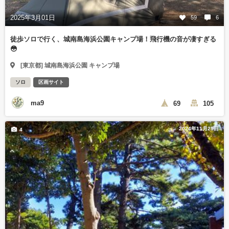
2025年3月01日
59
6
徒歩ソロで行く、城南島海浜公園キャンプ場！飛行機の音が凄すぎる
😳
[東京都] 城南島海浜公園 キャンプ場
ソロ
区画サイト
ma9
69
105
2024年11月29日
4