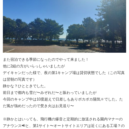
また宿泊できる季節になったのでやって来ました！
他に2組の方がいらっしゃいましたが
デイキャンだった様で、夜の第1キャンプ場は貸切状態でした（この写真
は翌朝の写真です）
静かな？ひとときでした。
前日まで都内も雪だ〜みぞれだ〜と賑わっていましたが
今回のキャンプ中は10度超えで日差しもありポカポカ陽気🔆でした。た
だ風が強めだったので焚き火はお見送り〜
※静かとはいっても、飛行機の爆音と定期的に放送される園内マナーの
アナウンス📢と、第1サイト〜オートサイトエリアは近くにある工場？の