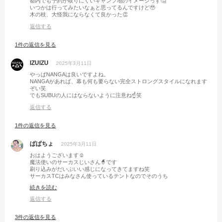
都内でも予約が取りにくいキャンプ地のイメージっす🤔
いつかは行ってみたいなぁと思ってるんですけど🥹
木の枝、大怪我にならなくて良かった👏
返信する
1件の返信を見る
IZUIZU
2025年3月11日
やっぱNANGAは良いですよね。
NANGAがあれば、幕も何も要らない完全ストロングスタイルになれます
ぞい笑
でもSUBUの人にはならないように注意ね☝笑
返信する
1件の返信を見る
ぱぱちょ
2025年3月11日
おはようございます☺️
魔法使いのサーカスじいさん🧙です
刷り込みがだいぶいい感じになってきてますね笑
サーカスTCはみなさん使っているテントなのでそのうち
魔法使いのパーティーに遭遇するかもですね笑
続きを読む
返信する
3件の返信を見る