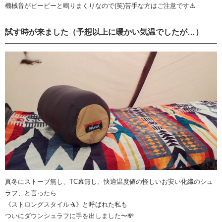
機械音がピーピーと鳴りまくりなので(笑)苦手な方はご注意です⚠️
試す時が来ました（予想以上に暖かい気温でしたが…）
真冬にストーブ無し、TC幕無し、快適温度値の怪しいお安い化繊のシュ
ラフ、と言ったら
《ストロングスタイル🤺》と呼ばれた私も
ついにダウンシュラフに手を出しました〜💸