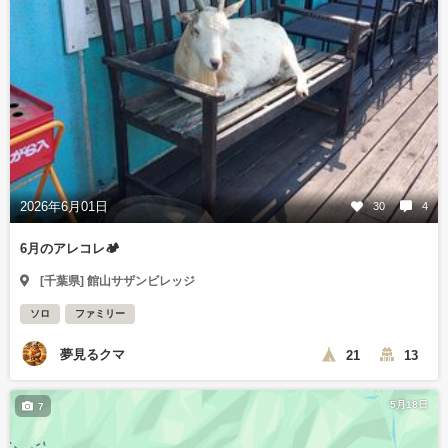
2026年6月01日
30
4
6月のアレコレ🏕
[千葉県] 館山サザンビレッジ
ソロ
ファミリー
夢見るクマ
21
13
5月18日
7