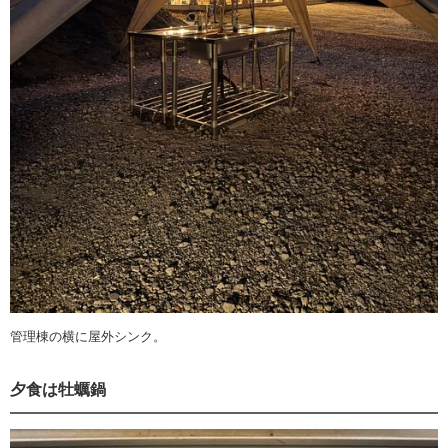
管理棟の横に屋外シンク。
夕食は牡蠣鍋