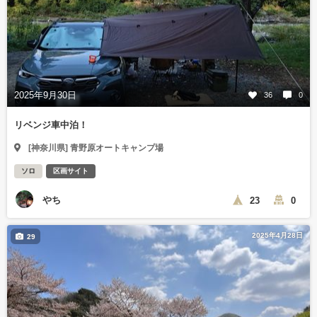
2025年9月30日
36
0
リベンジ車中泊！
[神奈川県] 青野原オートキャンプ場
ソロ
区画サイト
やち
23
0
2025年4月28日
29