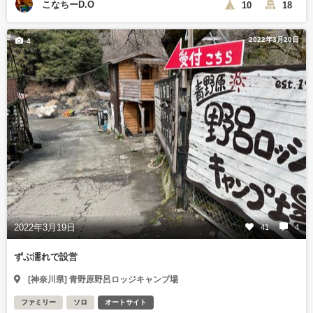
こなちーD.O
10
18
2022年3月20日
4
2022年3月19日
41
4
ずぶ濡れで設営
[神奈川県] 青野原野呂ロッジキャンプ場
ファミリー
ソロ
オートサイト