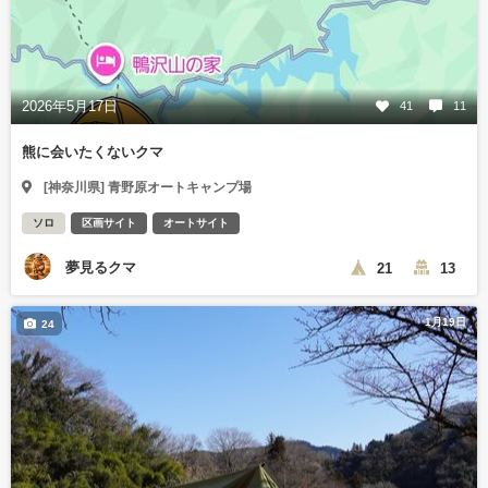
2026年5月17日
41
11
熊に会いたくないクマ
[神奈川県] 青野原オートキャンプ場
ソロ
区画サイト
オートサイト
夢見るクマ
21
13
1月19日
24