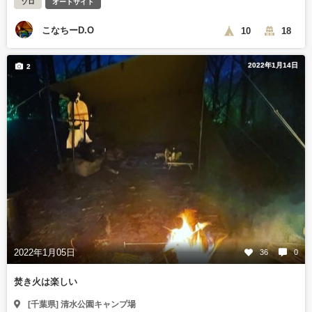
ソロ
オートサイト
こなちーD.O
10
18
2022年1月14日
2
2022年1月05日
36
0
焚き火は楽しい
[千葉県] 清水公園キャンプ場