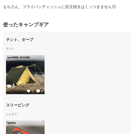
もちろん、フライパンディッシュに目玉焼きはくっつきません😏
使ったキャンプギア
テント、タープ
テント
tent-MARK DESIGNS
1
1
0
スリーピング
シュラフ
NANGA