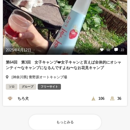
2025年4月12日
50
22
第64回 第3回 女子キャンプ❤️女子キャンと言えば全体的にオシャ
ンティ〜なキャンプになるんですよね〜なお花見キャンプ
[神奈川県] 青野原オートキャンプ場
ソロ
グループ
フリーサイト
ちろ犬
106
36
もっとみる