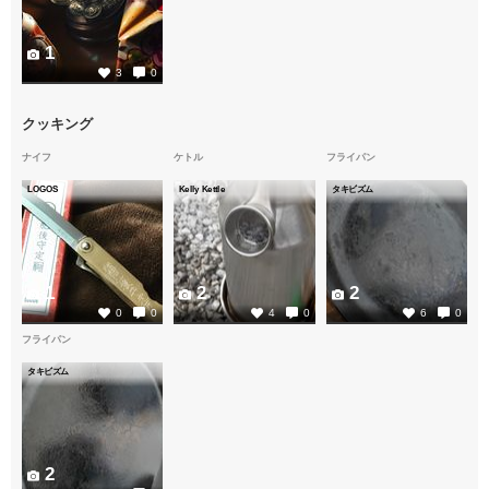
1
3
0
クッキング
ナイフ
ケトル
フライパン
LOGOS
Kelly Kettle
タキビズム
1
2
2
0
0
4
0
6
0
フライパン
タキビズム
2