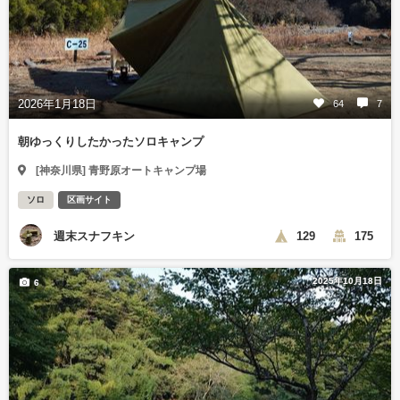
2026年1月18日
64
7
朝ゆっくりしたかったソロキャンプ
[神奈川県] 青野原オートキャンプ場
ソロ
区画サイト
週末スナフキン
129
175
2025年10月18日
6