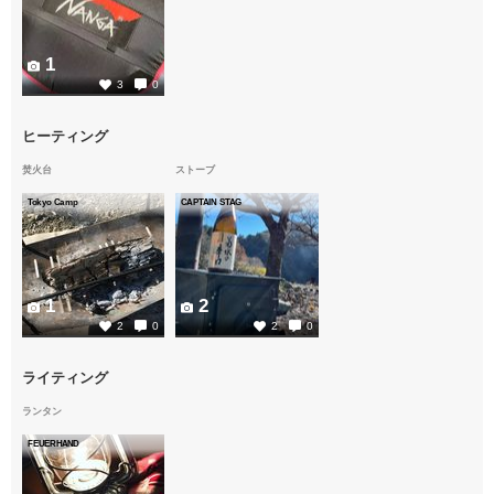
1
3
0
ヒーティング
焚火台
ストーブ
Tokyo Camp
CAPTAIN STAG
1
2
2
0
2
0
ライティング
ランタン
FEUERHAND