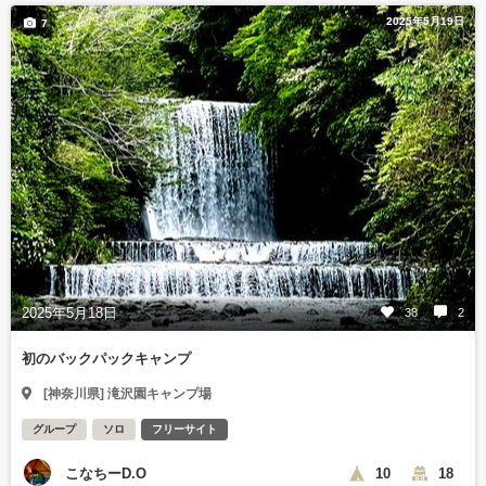
2025年5月19日
7
2025年5月18日
38
2
初のバックパックキャンプ
[神奈川県] 滝沢園キャンプ場
グループ
ソロ
フリーサイト
こなちーD.O
10
18