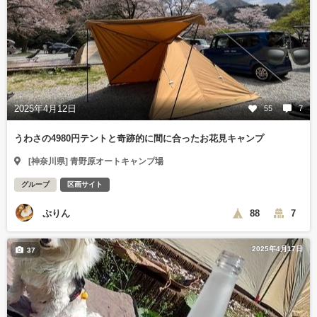
2025年4月12日
55
7
うわさの4980円テントと奇跡的に間に合ったお花見キャンプ
[神奈川県] 青野原オートキャンプ場
グループ
区画サイト
ぷりん
88
7
2025年4月17日
37