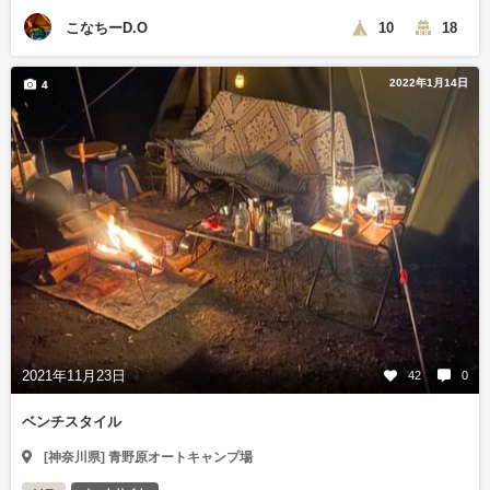
こなちーD.O
10
18
2022年1月14日
4
2021年11月23日
42
0
ベンチスタイル
[神奈川県] 青野原オートキャンプ場