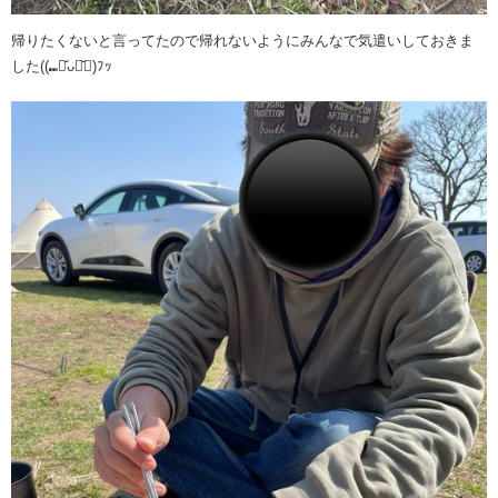
帰りたくないと言ってたので帰れないようにみんなで気遣いしておきま
した((⑉･᷄ᴗ･᷅⑉)ﾌｯ