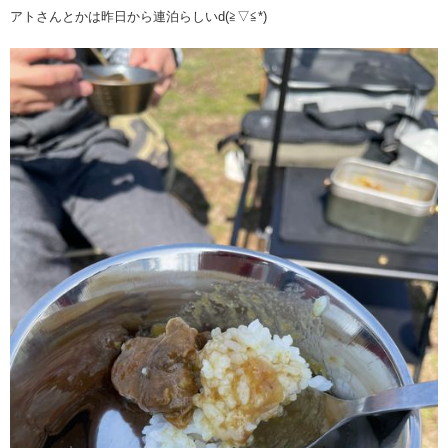
アトさんとかは昨日から連泊らしいd(≧▽≦*)