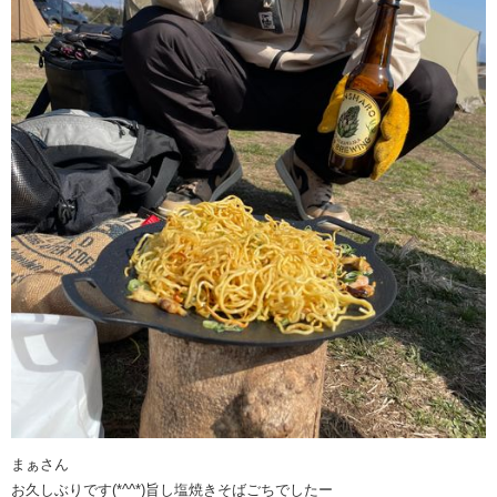
まぁさん
お久しぶりです(*^^*)旨し塩焼きそばごちでしたー