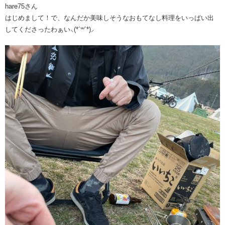
hare75さん
はじめまして！で、なんだか美味しそうなおもてなし料理をいっぱい出
してくださったわぁい⸜(*´꒳`*)⸝