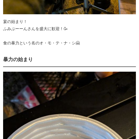
宴の始まり！
ふみぶーーんさんを盛大に歓迎！🥳
食の暴力という名のオ・モ・テ・ナ・シ🤗
暴力の始まり