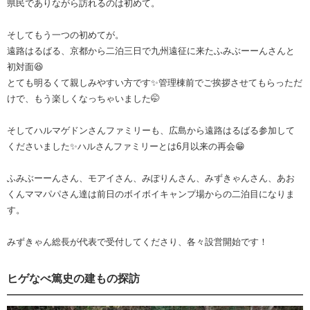
県民でありながら訪れるのは初めて。
そしてもう一つの初めてが。
遠路はるばる、京都から二泊三日で九州遠征に来たふみぶーーんさんと
初対面😆
とても明るくて親しみやすい方です✨管理棟前でご挨拶させてもらっただ
けで、もう楽しくなっちゃいました🤭
そしてハルマゲドンさんファミリーも、広島から遠路はるばる参加して
くださいました✨ハルさんファミリーとは6月以来の再会😁
ふみぶーーんさん、モアイさん、みぽりんさん、みずきゃんさん、あお
くんママパパさん達は前日のボイボイキャンプ場からの二泊目になりま
す。
みずきゃん総長が代表で受付してくださり、各々設営開始です！
ヒゲなべ篤史の建もの探訪