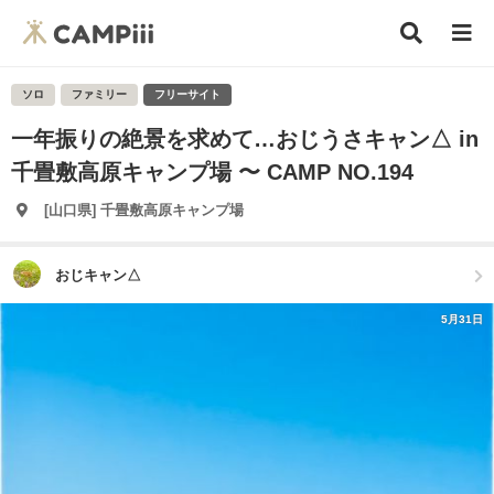
ソロ
ファミリー
フリーサイト
一年振りの絶景を求めて…おじうさキャン△ in
千畳敷高原キャンプ場 〜 CAMP NO.194
[山口県] 千畳敷高原キャンプ場
おじキャン△
5月31日