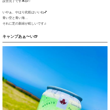
設営完了です⛺️👍✨
いやぁ、やはり此処はいいね💕
青い空と青い海…
それに芝の新緑が眩しいです♫
キャンプあぁ〜い🍺