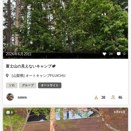
2026年6月20日
24
0
富士山の見えないキャンプ🏕️
[山梨県] オートキャンプFUJICHU
ソロ
グループ
オートサイト
sawa
38
46
6月21日
8