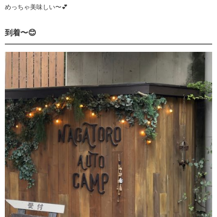
めっちゃ美味しい〜💕
到着〜😊