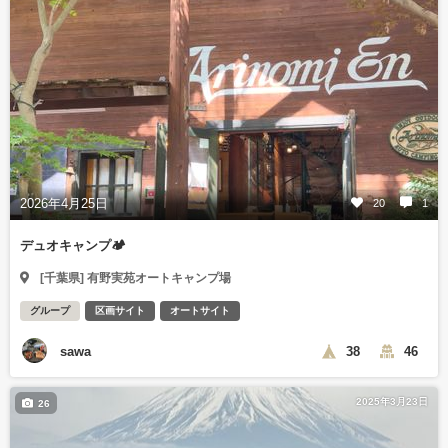
2026年4月25日
20
1
デュオキャンプ🏕️
[千葉県] 有野実苑オートキャンプ場
グループ
区画サイト
オートサイト
sawa
38
46
2025年3月23日
26