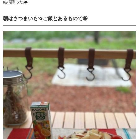
結構降った🌧️
朝はさつまいも🍠ご飯とあるもので😆