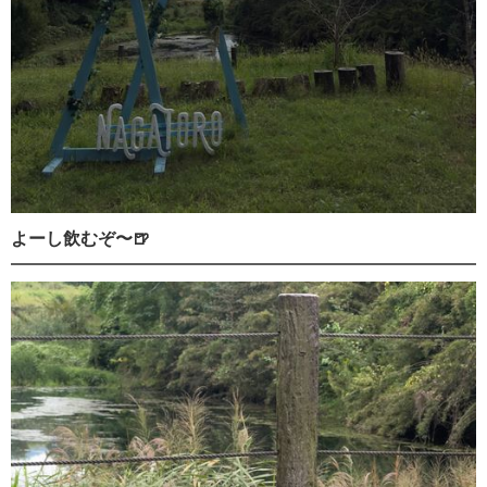
よーし飲むぞ〜🍺