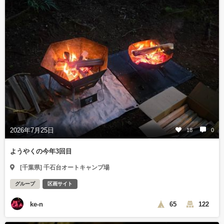
2026年7月25日
18
0
ようやくの今年3回目
[千葉県] 千石台オートキャンプ場
グループ
区画サイト
ke-n
65
122