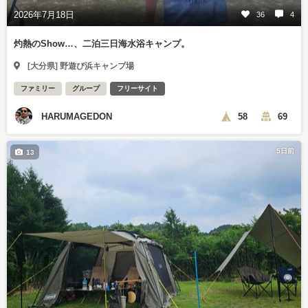
2026年7月18日
36
4
灼熱のShow…、二泊三日海水浴キャンプ。
[大分県] 野遊び浜キャンプ場
ファミリー
グループ
フリーサイト
HARUMAGEDON
58
69
5日前
13