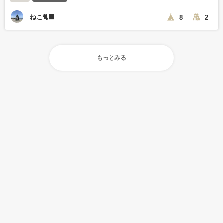
ねこ🐈‍⬛
8
2
もっとみる