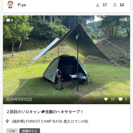
P-ya
17
62
3日前
8
2026年8月01日
18
5
２回目のソロキャン🏕念願のヘキサタープ！
[福井県] FOREST CAMP BASE 悠久ロマンの杜
ソロ
区画サイト