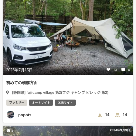
2023年7月15日
13
0
初めての朝霧方面
[静岡県] fuji camp village 第2(フジ キャンプ ビレッジ 第2)
ファミリー
オートサイト
区画サイト
popots
14
14
2024年9月3日
2