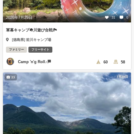
2026年7月29日
31
0
軍幕キャンプ🪖川遊び合戦🏞️
[徳島県] 前川キャンプ場
ファミリー
フリーサイト
Camp 'n'g Roll♪🏁
60
58
7月29日
23