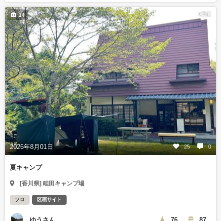
3日前
14
2026年8月01日
25
0
夏キャンプ
[香川県] 畦田キャンプ場
ソロ
区画サイト
ゆうさん
76
87