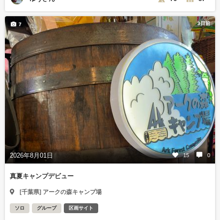
3日前
7
2026年8月01日
15
0
真夏キャンプデビュー
[千葉県] アークの森キャンプ場
ソロ
グループ
区画サイト