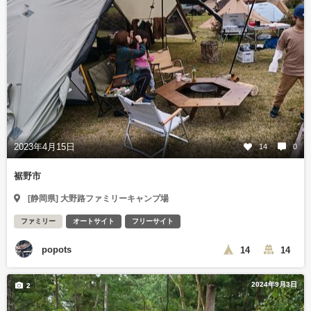
2023年4月15日
14
0
裾野市
[静岡県] 大野路ファミリーキャンプ場
ファミリー
オートサイト
フリーサイト
popots
14
14
2024年9月3日
2