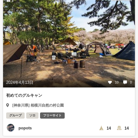
2
2024年4月13日
10
0
初めてのグルキャン
[神奈川県] 相模川自然の村公園
グループ
ソロ
フリーサイト
popots
14
14