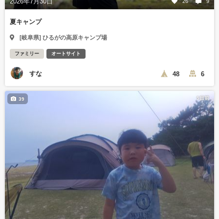
2026年7月30日
26
9
夏キャンプ
[岐阜県] ひるがの高原キャンプ場
ファミリー
オートサイト
すな
48
6
5日前
39