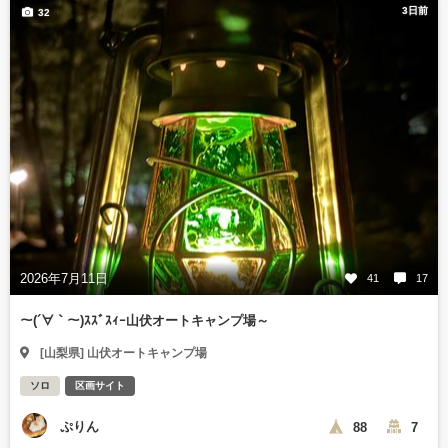
3日前
32
2026年7月11日
41
17
～(´∀｀～)ｽｽﾞｽｨｰ山伏オートキャンプ場～
[山梨県] 山伏オートキャンプ場
ソロ
区画サイト
ぷりん
88
7