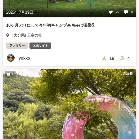
2026年7月19日
27
0
10ヶ月ぶりにして今年初キャンプ🎄⛺🚙は猛暑💦
[大分県] 天空の杜
ファミリー
区画サイト
yokko
16
4
7月29日
9