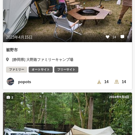
2023年4月15日
14
0
裾野市
[静岡県] 大野路ファミリーキャンプ場
ファミリー
オートサイト
フリーサイト
popots
14
14
2024年9月3日
2