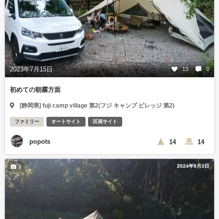
2023年7月15日
13
0
初めての朝霧方面
[静岡県] fuji camp village 第2(フジ キャンプ ビレッジ 第2)
ファミリー
オートサイト
区画サイト
popots
14
14
2024年9月3日
2