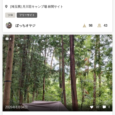
[埼玉県] 月川荘キャンプ場 林間サイト
ソロ
フリーサイト
ぼっちオヤジ
98
43
1日前
3
2026年8月04日
20
0