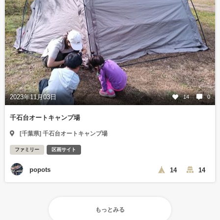
2023年11月03日
14
0
千石台オートキャンプ場
[千葉県] 千石台オートキャンプ場
ファミリー
区画サイト
popots
14
14
もっとみる