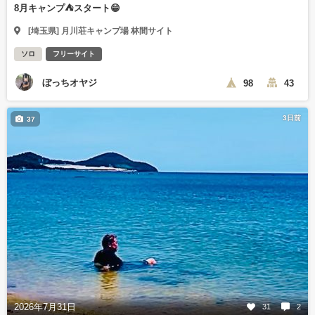
8月キャンプ⛺️スタート😁
[埼玉県] 月川荘キャンプ場 林間サイト
ソロ
フリーサイト
ぼっちオヤジ
98
43
3日前
37
2026年7月31日
31
2