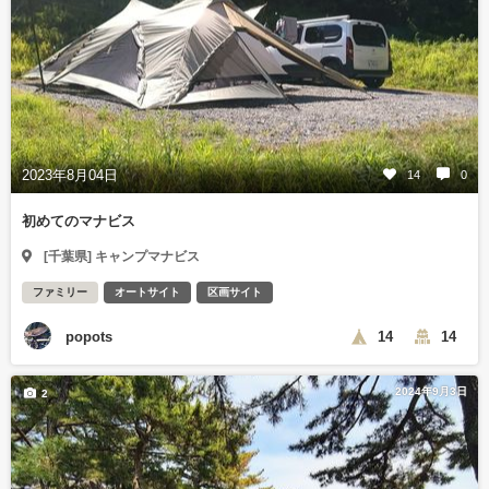
2023年8月04日
14
0
初めてのマナビス
[千葉県] キャンプマナビス
ファミリー
オートサイト
区画サイト
popots
14
14
2024年9月3日
2