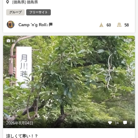
[徳島県] 徳島県
グループ
フリーサイト
Camp 'n'g Roll♪🏁
60
58
1日前
10
2026年8月04日
14
0
涼しくて寒い！？