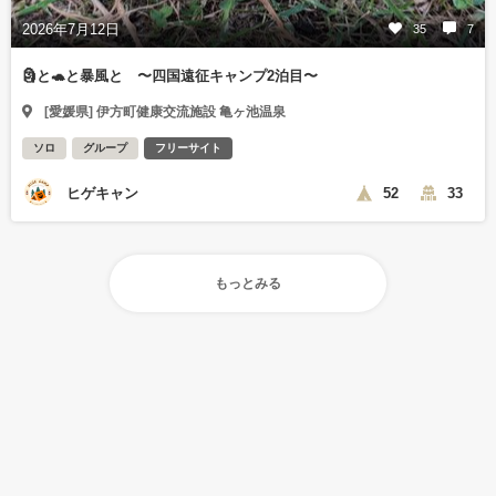
2026年7月12日
35
7
🗿と🐢と暴風と 〜四国遠征キャンプ2泊目〜
[愛媛県] 伊方町健康交流施設 亀ヶ池温泉
ソロ
グループ
フリーサイト
ヒゲキャン
52
33
もっとみる