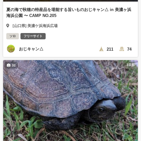
夏の海で秋穂の特産品を堪能する旨いものおじキャン△ in 美濃ヶ浜
海浜公園 〜 CAMP NO.205
[山口県] 美濃ケ浜海浜広場
ソロ
フリーサイト
おじキャン△
211
74
3日前
32