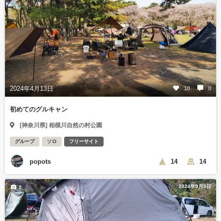
2024年4月13日
10
0
初めてのグルキャン
[神奈川県] 相模川自然の村公園
グループ
ソロ
フリーサイト
popots
14
14
2024年9月3日
2