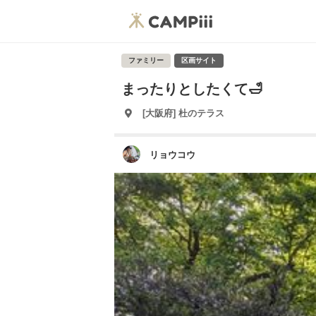
ファミリー
区画サイト
まったりとしたくて🛁
[大阪府] 杜のテラス
リョウコウ